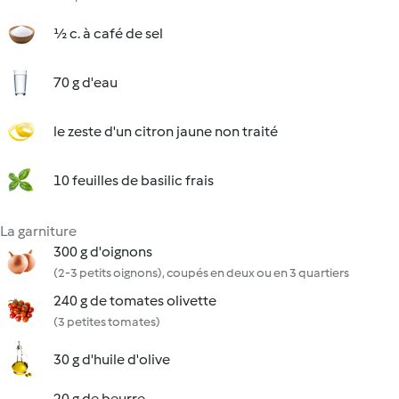
½ c. à café de sel
70 g d'eau
le zeste d'un citron jaune non traité
10 feuilles de basilic frais
La garniture
300 g d'oignons
(2-3 petits oignons), coupés en deux ou en 3 quartiers
240 g de tomates olivette
(3 petites tomates)
30 g d'huile d'olive
20 g de beurre