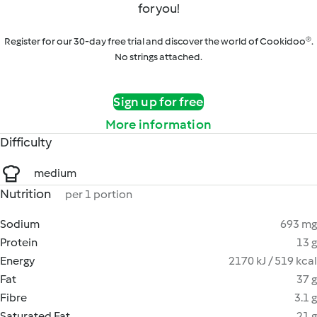
for you!
Register for our 30-day free trial and discover the world of Cookidoo®.
No strings attached.
Sign up for free
More information
Difficulty
medium
Nutrition
per 1 portion
Sodium
693 mg
Protein
13 g
Energy
2170 kJ / 519 kcal
Fat
37 g
Fibre
3.1 g
Saturated Fat
21 g