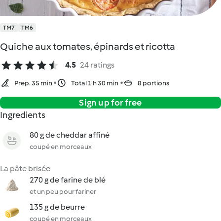
TM7
TM6
Quiche aux tomates, épinards et ricotta
4.5
24 ratings
Prep. 35 min
Total 1 h 30 min
8 portions
Sign up for free
Ingredients
80 g de cheddar affiné
coupé en morceaux
La pâte brisée
270 g de farine de blé
et un peu pour fariner
135 g de beurre
coupé en morceaux