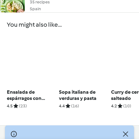
35 recipes
Spain
You might also like...
Ensalada de
Sopa italiana de
Curry de ce
espárragos con
verduras y pasta
salteado
pistachos y
4.5
(23)
4.4
(16)
4.2
(10)
mozzarella
© Copyright 2026