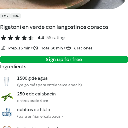
TM7
TM6
Rigatoni en verde con langostinos dorados
4.4
55 ratings
Prep. 15 min
Total 30 min
6 raciones
Sign up for free
Ingredients
1500 g de agua
(y algo más para enfriar el calabacín)
250 g de calabacín
en trozos de 4 cm
cubitos de hielo
(para enfriar el calabacín)