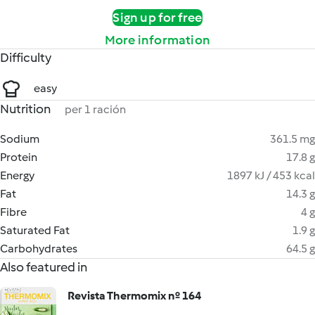
Sign up for free
More information
Difficulty
easy
Nutrition
per 1 ración
Sodium
361.5 mg
Protein
17.8 g
Energy
1897 kJ / 453 kcal
Fat
14.3 g
Fibre
4 g
Saturated Fat
1.9 g
Carbohydrates
64.5 g
Also featured in
Revista Thermomix nº 164