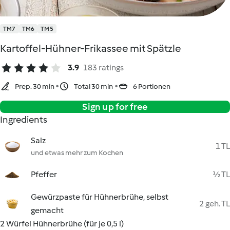
TM7
TM6
TM5
Kartoffel-Hühner-Frikassee mit Spätzle
3.9
183 ratings
Prep. 30 min
Total 30 min
6 Portionen
Sign up for free
Ingredients
Salz
1 TL
und etwas mehr zum Kochen
Pfeffer
½ TL
Gewürzpaste für Hühnerbrühe, selbst
2 geh. TL
gemacht
2 Würfel Hühnerbrühe (für je 0,5 l)