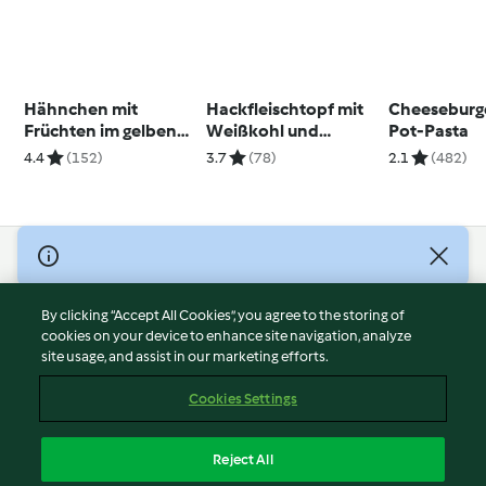
Hähnchen mit
Hackfleischtopf mit
Cheeseburg
Früchten im gelben
Weißkohl und
Pot-Pasta
Meer
Schupfnudeln
4.4
(152)
3.7
(78)
2.1
(482)
© Copyright 2026
Terms of Service
By clicking “Accept All Cookies”, you agree to the storing of
Privacy Policy
cookies on your device to enhance site navigation, analyze
site usage, and assist in our marketing efforts.
Disclaimer
Imprint
Cookies Settings
Cookies
Report Content
Reject All
Withdraw Contract