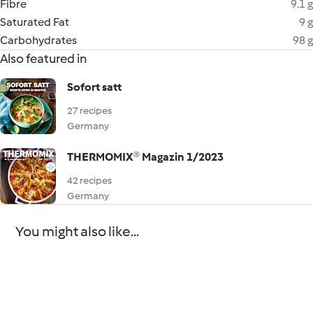
Fibre
9.1 g
Saturated Fat
9 g
Carbohydrates
98 g
Also featured in
Sofort satt
27 recipes
Germany
THERMOMIX® Magazin 1/2023
42 recipes
Germany
You might also like...