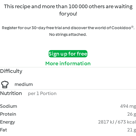
This recipe and more than 100 000 others are waiting
for you!
Register for our 30-day free trial and discover the world of Cookidoo®.
No strings attached.
Sign up for free
More information
Difficulty
medium
Nutrition
per 1 Portion
Sodium
494 mg
Protein
26 g
Energy
2817 kJ / 673 kcal
Fat
21 g