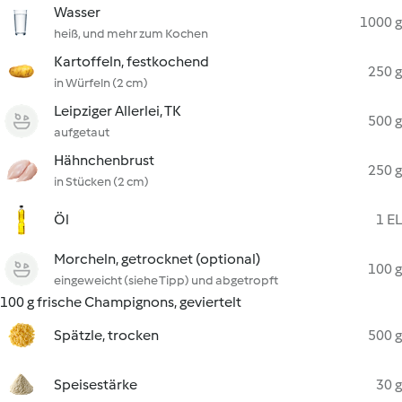
Wasser
1000 g
heiß, und mehr zum Kochen
Kartoffeln, festkochend
250 g
in Würfeln (2 cm)
Leipziger Allerlei, TK
500 g
aufgetaut
Hähnchenbrust
250 g
in Stücken (2 cm)
Öl
1 EL
Morcheln, getrocknet (optional)
100 g
eingeweicht (siehe Tipp) und abgetropft
100 g frische Champignons, geviertelt
Spätzle, trocken
500 g
Speisestärke
30 g