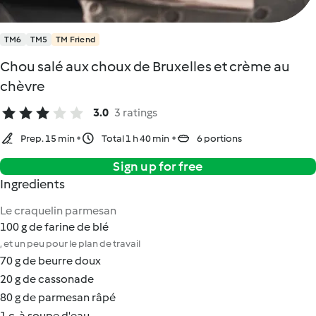
TM6
TM5
TM Friend
Chou salé aux choux de Bruxelles et crème au
chèvre
3.0
3 ratings
Prep. 15 min
Total 1 h 40 min
6 portions
Sign up for free
Ingredients
Le craquelin parmesan
100 g de farine de blé
, et un peu pour le plan de travail
70 g de beurre doux
20 g de cassonade
80 g de parmesan râpé
1 c. à soupe d'eau