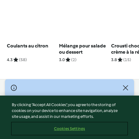
Coulants au citron
Mélange pour salade
Crousti choc
ou dessert
crème à la r
4.3
(58)
3.0
(2)
3.8
(15)
© Copyright 2026
Terms of Service
By clicking “Accept All Cookies”, you agree to the storing of
Privacy Policy
cookies on your device to enhance site navigation, analyze
site usage, and assist in our marketing efforts.
Disclaimer
Imprint
Cookies Settings
Cookies