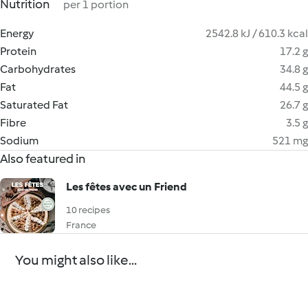
Nutrition
per 1 portion
Energy
2542.8 kJ / 610.3 kcal
Protein
17.2 g
Carbohydrates
34.8 g
Fat
44.5 g
Saturated Fat
26.7 g
Fibre
3.5 g
Sodium
521 mg
Also featured in
Les fêtes avec un Friend
10 recipes
France
You might also like...