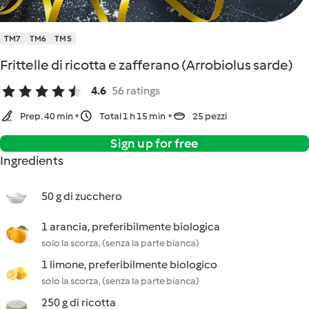
TM7
TM6
TM5
Frittelle di ricotta e zafferano (Arrobiolus sarde)
4.6
56 ratings
Prep. 40 min
Total 1 h 15 min
25 pezzi
Sign up for free
Ingredients
50 g di zucchero
1 arancia, preferibilmente biologica
solo la scorza, (senza la parte bianca)
1 limone, preferibilmente biologico
solo la scorza, (senza la parte bianca)
250 g di ricotta