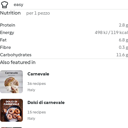
easy
Nutrition
per 1 pezzo
Protein
2.8 g
Energy
498 kJ / 119 kcal
Fat
6.8 g
Fibre
0.3 g
Carbohydrates
11.6 g
Also featured in
Carnevale
36 recipes
Italy
Dolci di carnevale
15 recipes
Italy