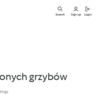
Skip
to
Search
Sign up
Login
main
content
zonych grzybów
tings