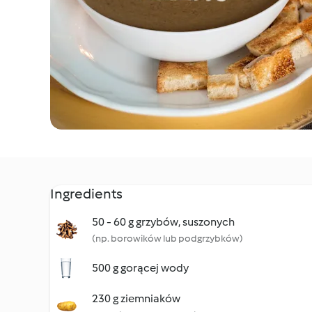
Ingredients
50 - 60 g grzybów, suszonych
(np. borowików lub podgrzybków)
500 g gorącej wody
230 g ziemniaków