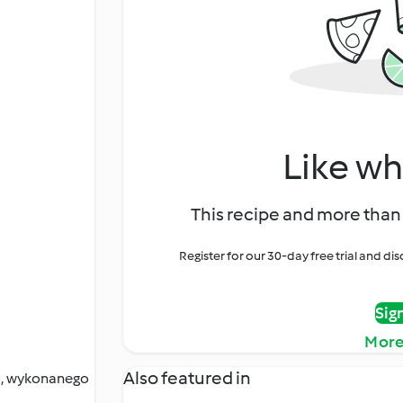
Like wh
This recipe and more than 
Register for our 30-day free trial and d
Sig
More
Also featured in
o, wykonanego