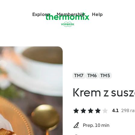
Explore
Membership
Help
TM7
TM6
TM5
Krem z sus
4.1
298 ra
Prep. 10 min