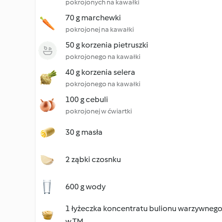
pokrojonych na kawałki
70 g marchewki
pokrojonej na kawałki
50 g korzenia pietruszki
pokrojonego na kawałki
40 g korzenia selera
pokrojonego na kawałki
100 g cebuli
pokrojonej w ćwiartki
30 g masła
2 ząbki czosnku
600 g wody
1 łyżeczka koncentratu bulionu warzywneg
w TM