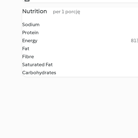
Nutrition
per 1 porcję
Sodium
Protein
Energy
813
Fat
Fibre
Saturated Fat
Carbohydrates