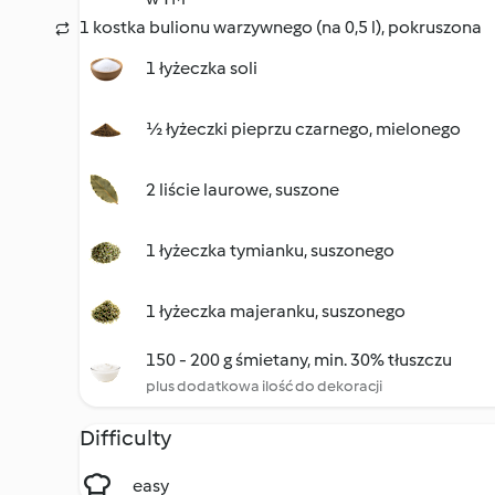
1 kostka bulionu warzywnego (na 0,5 l), pokruszona
1 łyżeczka soli
½ łyżeczki pieprzu czarnego, mielonego
2 liście laurowe, suszone
1 łyżeczka tymianku, suszonego
1 łyżeczka majeranku, suszonego
150 - 200 g śmietany, min. 30% tłuszczu
plus dodatkowa ilość do dekoracji
Difficulty
easy