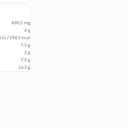
690.2 mg
4 g
 kJ / 194.2 kcal
7.5 g
2 g
7.5 g
16.3 g