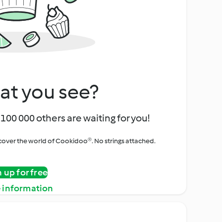
at you see?
100 000 others are waiting for you!
iscover the world of Cookidoo®. No strings attached.
n up for free
 information