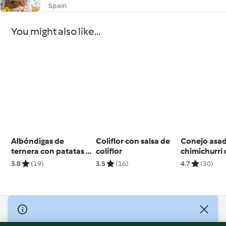
Spain
You might also like...
Albóndigas de
Coliflor con salsa de
Conejo asad
ternera con patatas y
coliflor
chimichurri
guisantes
guarnición 
3.8
(19)
3.5
(16)
4.7
(30)
zanahorias
© Copyright 2026