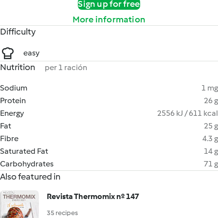
Sign up for free
More information
Difficulty
easy
Nutrition
per 1 ración
Sodium
1 mg
Protein
26 g
Energy
2556 kJ / 611 kcal
Fat
25 g
Fibre
4.3 g
Saturated Fat
14 g
Carbohydrates
71 g
Also featured in
Revista Thermomix nº 147
35 recipes