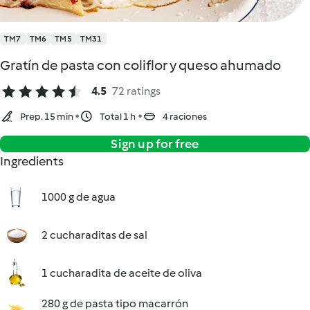
TM7
TM6
TM5
TM31
Gratín de pasta con coliflor y queso ahumado
4.5
72 ratings
Prep. 15 min
Total 1 h
4 raciones
Sign up for free
Ingredients
1000 g de agua
2 cucharaditas de sal
1 cucharadita de aceite de oliva
280 g de pasta tipo macarrón