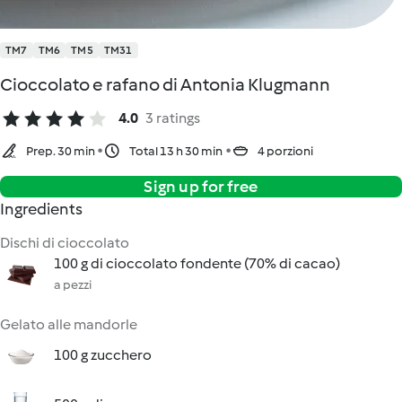
TM7
TM6
TM5
TM31
Cioccolato e rafano di Antonia Klugmann
4.0
3 ratings
Prep. 30 min
Total 13 h 30 min
4 porzioni
Sign up for free
Ingredients
Dischi di cioccolato
100 g di cioccolato fondente (70% di cacao)
a pezzi
Gelato alle mandorle
100 g zucchero