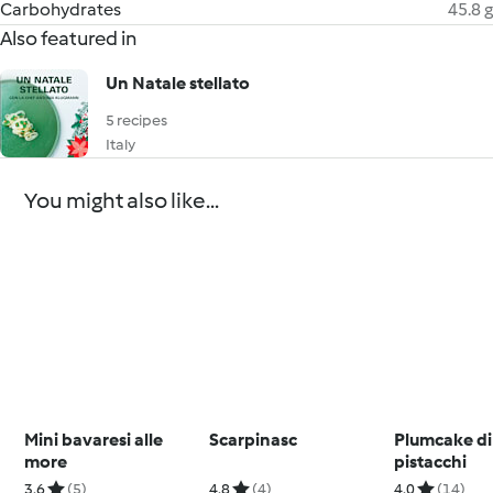
Carbohydrates
45.8 g
Also featured in
Un Natale stellato
5 recipes
Italy
You might also like...
Mini bavaresi alle
Scarpinasc
Plumcake di
more
pistacchi
3.6
(5)
4.8
(4)
4.0
(14)