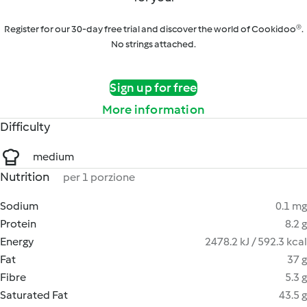
Register for our 30-day free trial and discover the world of Cookidoo®.
No strings attached.
Sign up for free
More information
Difficulty
medium
Nutrition
per 1 porzione
Sodium
0.1 mg
Protein
8.2 g
Energy
2478.2 kJ / 592.3 kcal
Fat
37 g
Fibre
5.3 g
Saturated Fat
43.5 g