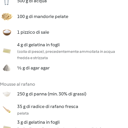
500 g di acqua
100 g di mandorle pelate
1 pizzico di sale
4 g di gelatina in fogli
(colla di pesce), precedentemente ammollata in acqua
fredda e strizzata
⅓ g di agar agar
Mousse al rafano
250 g di panna (min. 30% di grassi)
35 g di radice di rafano fresca
pelata
3 g di gelatina in fogli