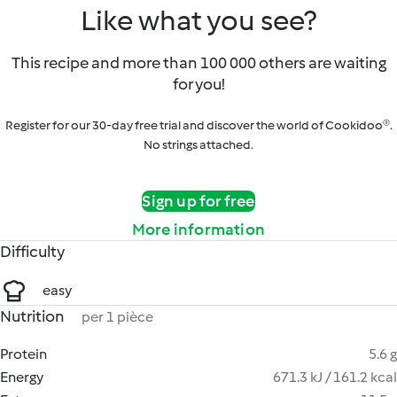
Like what you see?
This recipe and more than 100 000 others are waiting
for you!
Register for our 30-day free trial and discover the world of Cookidoo®.
No strings attached.
Sign up for free
More information
Difficulty
easy
Nutrition
per 1 pièce
Protein
5.6 g
Energy
671.3 kJ / 161.2 kcal