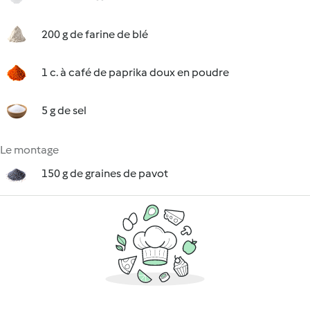
200 g de farine de blé
1 c. à café de paprika doux en poudre
5 g de sel
Le montage
150 g de graines de pavot