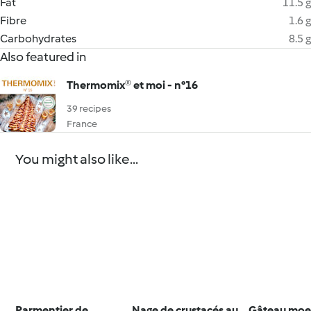
Fat
11.5 g
Fibre
1.6 g
Carbohydrates
8.5 g
Also featured in
Thermomix® et moi - n°16
39 recipes
France
You might also like...
Parmentier de
Nage de crustacés au
Gâteau moel