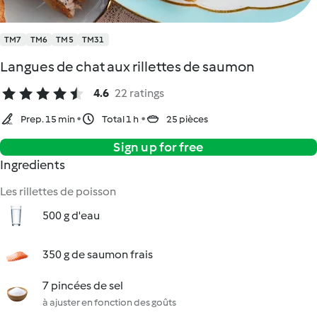
TM7
TM6
TM5
TM31
Langues de chat aux rillettes de saumon
4.6
22 ratings
Prep. 15 min
Total 1 h
25 pièces
Sign up for free
Ingredients
Les rillettes de poisson
500 g d'eau
350 g de saumon frais
7 pincées de sel
à ajuster en fonction des goûts