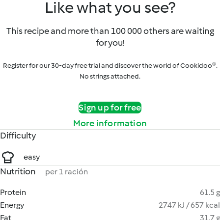
Like what you see?
This recipe and more than 100 000 others are waiting
for you!
Register for our 30-day free trial and discover the world of Cookidoo®.
No strings attached.
Sign up for free
More information
Difficulty
easy
Nutrition
per 1 ración
Protein
61.5 g
Energy
2747 kJ / 657 kcal
Fat
31.7 g