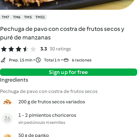
TM7
TM6
TM5
TM31
Pechuga de pavo con costra de frutos secos y
puré de manzanas
3.3
30 ratings
Prep. 15 min
Total 1 h
6 raciones
Sign up for free
Ingredients
Pechuga de pavo con costra de frutos secos
200 g de frutos secos variados
1 - 2 pimientos choriceros
sin pedúnculo ni semillas
50 g de panko