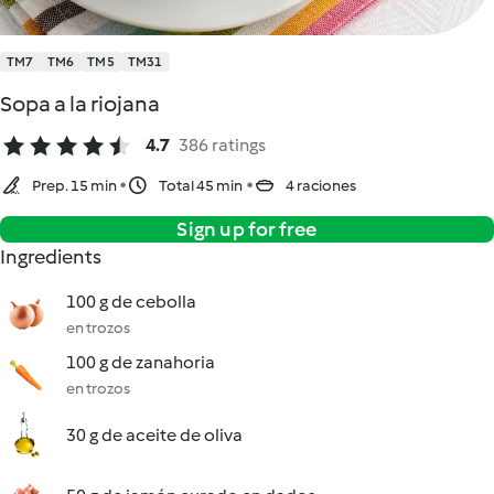
TM7
TM6
TM5
TM31
Sopa a la riojana
4.7
386 ratings
Prep. 15 min
Total 45 min
4 raciones
Sign up for free
Ingredients
100 g de cebolla
en trozos
100 g de zanahoria
en trozos
30 g de aceite de oliva