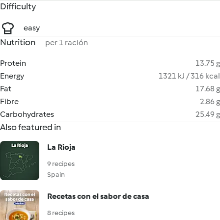
Difficulty
easy
Nutrition
per 1 ración
Protein
13.75 g
Energy
1321 kJ / 316 kcal
Fat
17.68 g
Fibre
2.86 g
Carbohydrates
25.49 g
Also featured in
La Rioja
9 recipes
Spain
Recetas con el sabor de casa
8 recipes