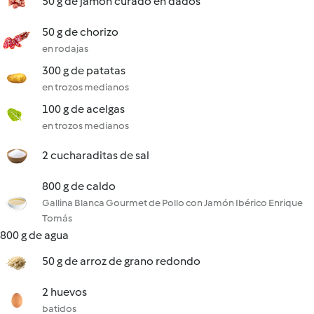
50 g de jamón curado en dados
50 g de chorizo
en rodajas
300 g de patatas
en trozos medianos
100 g de acelgas
en trozos medianos
2 cucharaditas de sal
800 g de caldo
Gallina Blanca Gourmet de Pollo con Jamón Ibérico Enrique
Tomás
800 g de agua
50 g de arroz de grano redondo
2 huevos
batidos