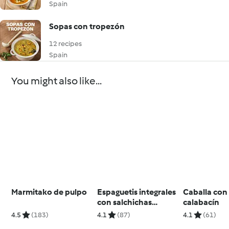
Spain
Sopas con tropezón
12 recipes
Spain
You might also like...
Marmitako de pulpo
Espaguetis integrales
Caballa con 
con salchichas
calabacín
frescas para dos
4.5
(183)
4.1
(87)
4.1
(61)