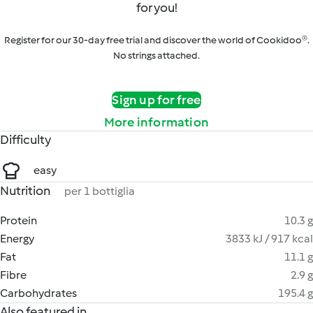
for you!
Register for our 30-day free trial and discover the world of Cookidoo®.
No strings attached.
Sign up for free
More information
Difficulty
easy
Nutrition
per 1 bottiglia
Protein
10.3 g
Energy
3833 kJ / 917 kcal
Fat
11.1 g
Fibre
2.9 g
Carbohydrates
195.4 g
Also featured in