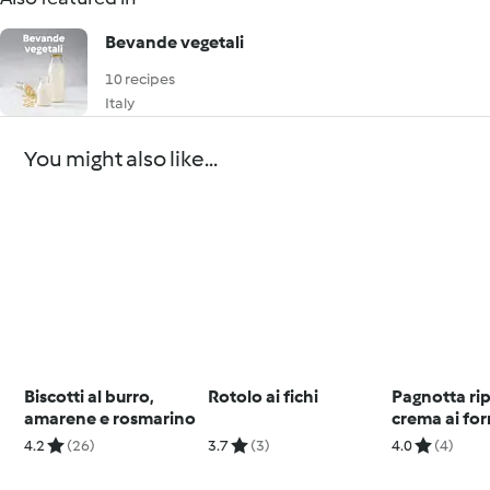
Bevande vegetali
10 recipes
Italy
You might also like...
Biscotti al burro,
Rotolo ai fichi
Pagnotta ri
amarene e rosmarino
crema ai fo
4.2
(26)
3.7
(3)
4.0
(4)