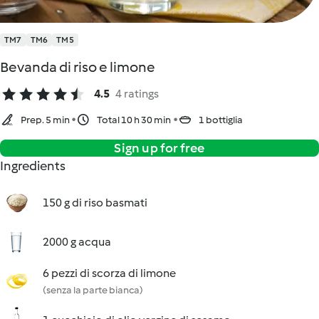
TM7
TM6
TM5
Bevanda di riso e limone
4.5
4 ratings
Prep. 5 min
Total 10 h 30 min
1 bottiglia
Sign up for free
Ingredients
150 g di riso basmati
2000 g acqua
6 pezzi di scorza di limone
(senza la parte bianca)