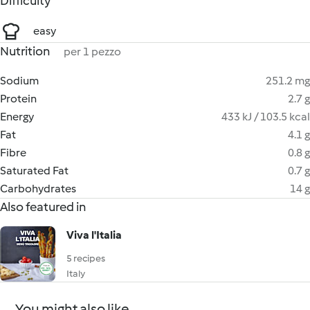
Difficulty
easy
Nutrition
per 1 pezzo
Sodium
251.2 mg
Protein
2.7 g
Energy
433 kJ / 103.5 kcal
Fat
4.1 g
Fibre
0.8 g
Saturated Fat
0.7 g
Carbohydrates
14 g
Also featured in
Viva l'Italia
5 recipes
Italy
You might also like...