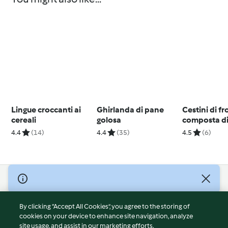
Lingue croccanti ai
Ghirlanda di pane
Cestini di fr
cereali
golosa
composta di
4.4
(14)
4.4
(35)
4.5
(6)
© Copyright 2026
Terms of Service
By clicking “Accept All Cookies”, you agree to the storing of
Privacy Policy
cookies on your device to enhance site navigation, analyze
site usage, and assist in our marketing efforts.