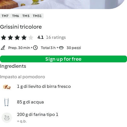
TM7
TM6
TM5
TM31
Grissini tricolore
4.1
16 ratings
Prep. 30 min
Total 3 h
30 pezzi
Sign up for free
Ingredients
Impasto al pomodoro
1 g di lievito di birra fresco
85 g di acqua
200 g di farina tipo 1
+ q.b.