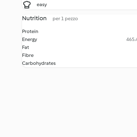
easy
Nutrition
per 1 pezzo
Protein
Energy
465.4
Fat
Fibre
Carbohydrates