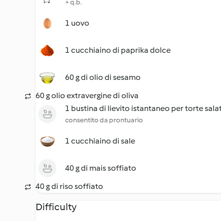
+ q.b.
1 uovo
1 cucchiaino di paprika dolce
60 g di olio di sesamo
60 g olio extravergine di oliva
1 bustina di lievito istantaneo per torte sala
consentito da prontuario
1 cucchiaino di sale
40 g di mais soffiato
40 g di riso soffiato
Difficulty