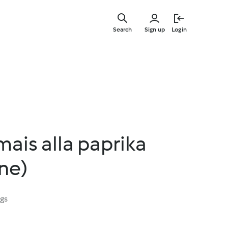
Skip
to
Search
Sign up
Login
main
content
mais alla paprika
ine)
ngs