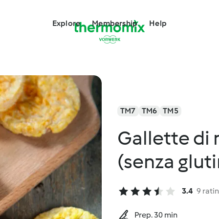
Explore
Membership
Help
TM7
TM6
TM5
Gallette di 
(senza glut
3.4
9 rati
Prep. 30 min