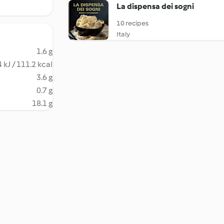
La dispensa dei sogni
10 recipes
Italy
1.6 g
 kJ / 111.2 kcal
3.6 g
0.7 g
18.1 g