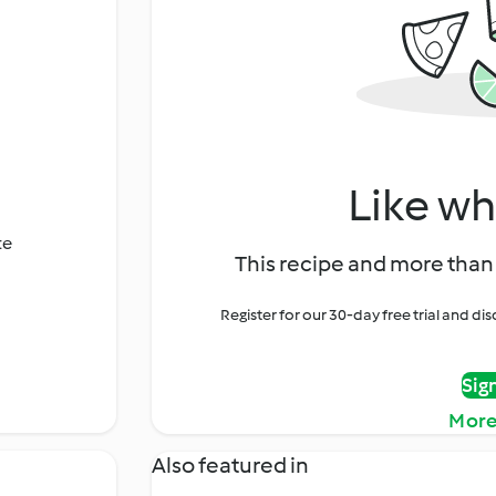
Like wh
te
This recipe and more than 
Register for our 30-day free trial and d
Sig
More
Also featured in