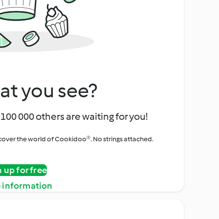
at you see?
100 000 others are waiting for you!
iscover the world of Cookidoo®. No strings attached.
n up for free
 information