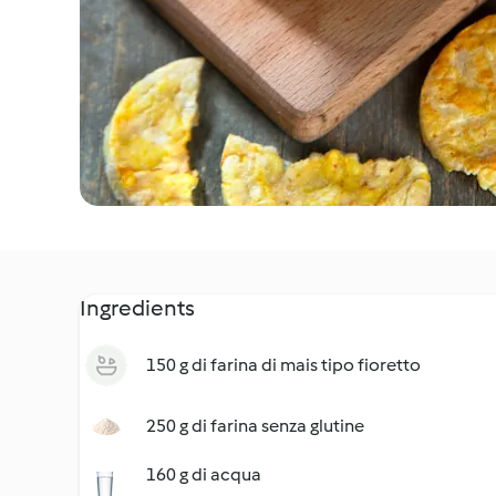
Ingredients
150 g di farina di mais tipo fioretto
250 g di farina senza glutine
160 g di acqua