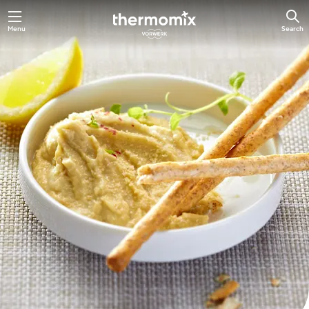
Skip
Menu
Search
to
main
content