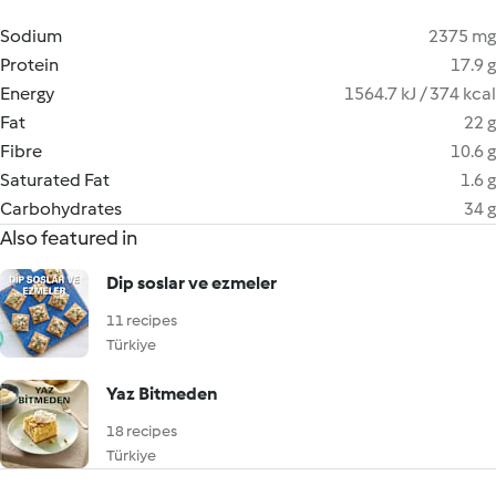
Sodium
2375 mg
Protein
17.9 g
Energy
1564.7 kJ / 374 kcal
Fat
22 g
Fibre
10.6 g
Saturated Fat
1.6 g
Carbohydrates
34 g
Also featured in
Dip soslar ve ezmeler
11 recipes
Türkiye
Yaz Bitmeden
18 recipes
Türkiye