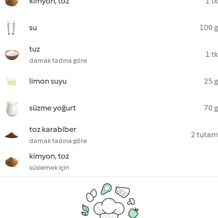
kimyon, toz
1 tk
su
100 g
tuz
1 tk
damak tadına göre
limon suyu
25 g
süzme yoğurt
70 g
toz karabiber
2 tutam
damak tadına göre
kimyon, toz
süslemek için