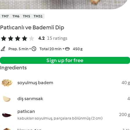
TM7
TM6
TM5
TM31
Patlıcanlı ve Bademli Dip
4.2
15 ratings
Prep. 5 min
Total 20 min
450 g
Sign up for free
Ingredients
soyulmuş badem
40 g
diş sarımsak
4
patlıcan
200 g
kabukları soyulmuş, parçalara bölünmüş (2 cm)