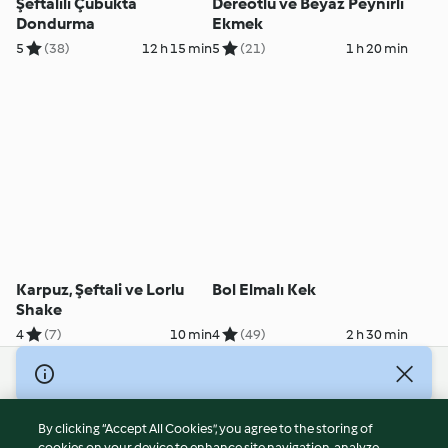
Şeftalili Çubukta
Dereotlu ve Beyaz Peynirli
Dondurma
Ekmek
5
(38)
12 h 15 min
5
(21)
1 h 20 min
Karpuz, Şeftali ve Lorlu
Bol Elmalı Kek
Shake
4
(7)
10 min
4
(49)
2 h 30 min
© Copyright 2026
Terms of Service
By clicking “Accept All Cookies”, you agree to the storing of
Privacy Policy
cookies on your device to enhance site navigation, analyze