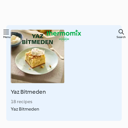
Skip
Menu
Search
to
main
content
Yaz Bitmeden
18 recipes
Yaz Bitmeden