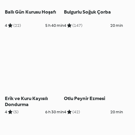
Ballı Gün Kurusu Hoşafı
Bulgurlu Soğuk Çorba
4
(22)
5 h 40 min
4
(147)
20 min
Erik ve Kuru Kayısılı
Otlu Peynir Ezmesi
Dondurma
4
(5)
6 h 30 min
4
(42)
20 min