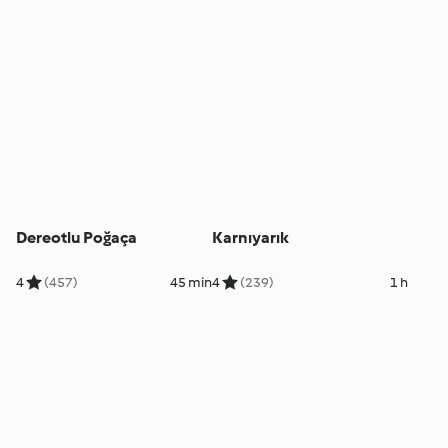
Dereotlu Poğaça
Karnıyarık
4
(457)
45 min
4
(239)
1 h