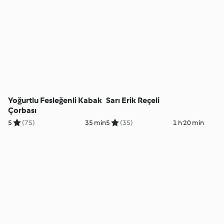
Yoğurtlu Fesleğenli Kabak
Sarı Erik Reçeli
Çorbası
5
(75)
35 min
5
(35)
1 h 20 min