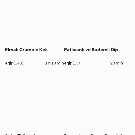
Elmalı Crumble Kek
Patlıcanlı ve Bademli Dip
4
(140)
1 h 10 min
4
(15)
20 min