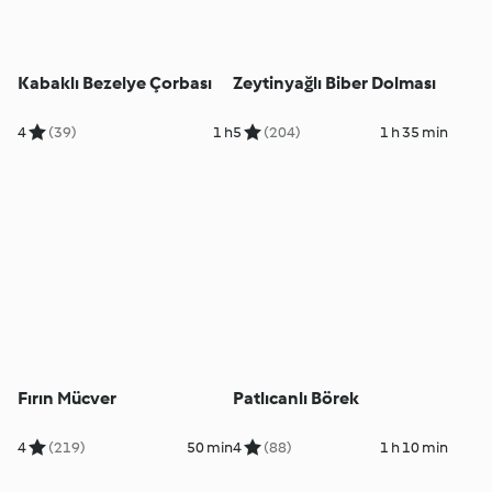
Kabaklı Bezelye Çorbası
Zeytinyağlı Biber Dolması
4
(39)
1 h
5
(204)
1 h 35 min
Fırın Mücver
Patlıcanlı Börek
4
(219)
50 min
4
(88)
1 h 10 min