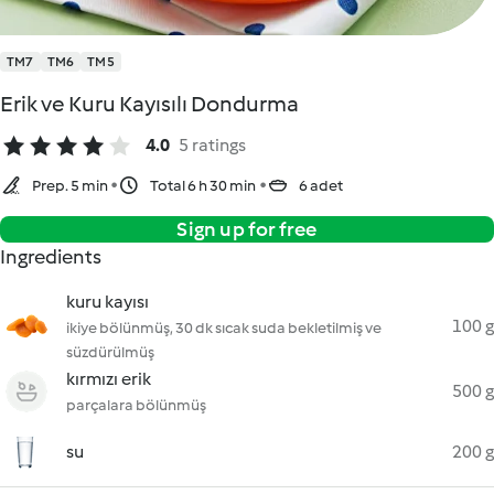
TM7
TM6
TM5
Erik ve Kuru Kayısılı Dondurma
4.0
5 ratings
Prep. 5 min
Total 6 h 30 min
6 adet
Sign up for free
Ingredients
kuru kayısı
100 g
ikiye bölünmüş, 30 dk sıcak suda bekletilmiş ve
süzdürülmüş
kırmızı erik
500 g
parçalara bölünmüş
su
200 g