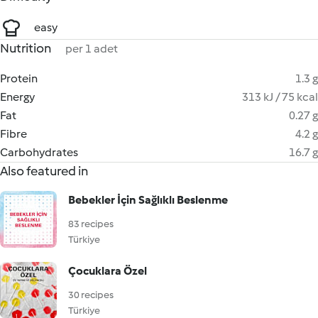
easy
Nutrition
per 1 adet
Protein
1.3 g
Energy
313 kJ / 75 kcal
Fat
0.27 g
Fibre
4.2 g
Carbohydrates
16.7 g
Also featured in
Bebekler İçin Sağlıklı Beslenme
83 recipes
Türkiye
Çocuklara Özel
30 recipes
Türkiye