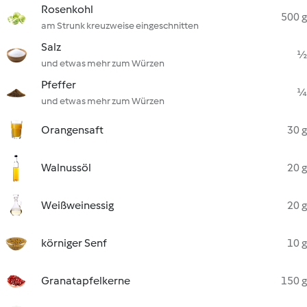
Rosenkohl
500 g
am Strunk kreuzweise eingeschnitten
Salz
½
und etwas mehr zum Würzen
Pfeffer
¼
und etwas mehr zum Würzen
Orangensaft
30 g
Walnussöl
20 g
Weißweinessig
20 g
körniger Senf
10 g
Granatapfelkerne
150 g