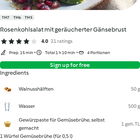
TM7
TM6
TM5
Rosenkohlsalat mit geräucherter Gänsebrust
4.0
21 ratings
Prep. 15 min
Total 1 h 10 min
4 Portionen
Sign up for free
Ingredients
Walnusshälften
50 g
Wasser
500 g
Gewürzpaste für Gemüsebrühe, selbst
1 geh. TL
gemacht
1 Würfel Gemüsebrühe (für 0,5 l)