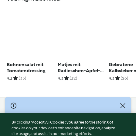
Bohnensalat mit
Matjes mit
Gebratene
Tomatendressing
Radieschen-Apfel-
Kalbsleber 
Salat
Petersilien
4.1
(33)
4.3
(12)
4.3
(26)
ee
© Copyright 2026
Terms of Service
By clicking “Accept All Cookies”, you agree to the storing of
Privacy Policy
cookies on your device to enhance site navigation, analyze
site usage, and assist in our marketing efforts.
Disclaimer