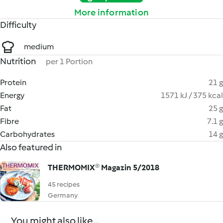
More information
Difficulty
medium
Nutrition
per 1 Portion
Protein
21 g
Energy
1571 kJ / 375 kcal
Fat
25 g
Fibre
7.1 g
Carbohydrates
14 g
Also featured in
THERMOMIX® Magazin 5/2018
45 recipes
Germany
You might also like...