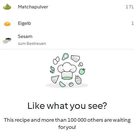
Matchapulver
1 TL
Eigelb
1
Sesam
zum Bestreuen
Like what you see?
This recipe and more than 100 000 others are waiting
for you!