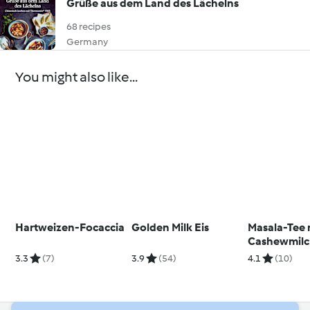
Grüße aus dem Land des Lächelns
68 recipes
Germany
You might also like...
Hartweizen-Focaccia
Golden Milk Eis
Masala-Tee 
Cashewmil
3.3
(7)
3.9
(54)
4.1
(10)