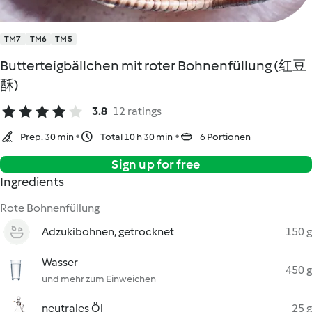
TM7
TM6
TM5
Butterteigbällchen mit roter Bohnenfüllung (红豆
酥)
3.8
12 ratings
Prep. 30 min
Total 10 h 30 min
6 Portionen
Sign up for free
Ingredients
Rote Bohnenfüllung
Adzukibohnen, getrocknet
150 g
Wasser
450 g
und mehr zum Einweichen
neutrales Öl
25 g