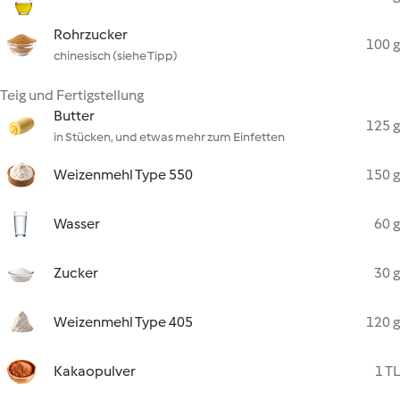
Rohrzucker
100 g
chinesisch (siehe Tipp)
Teig und Fertigstellung
Butter
125 g
in Stücken, und etwas mehr zum Einfetten
Weizenmehl Type 550
150 g
Wasser
60 g
Zucker
30 g
Weizenmehl Type 405
120 g
Kakaopulver
1 TL