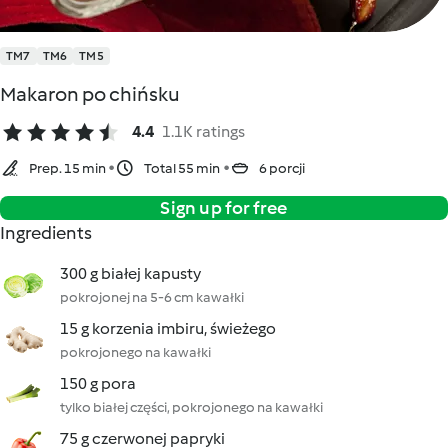
TM7
TM6
TM5
Makaron po chińsku
4.4
1.1K ratings
Prep. 15 min
Total 55 min
6 porcji
Sign up for free
Ingredients
300 g białej kapusty
pokrojonej na 5-6 cm kawałki
15 g korzenia imbiru, świeżego
pokrojonego na kawałki
150 g pora
tylko białej części, pokrojonego na kawałki
75 g czerwonej papryki