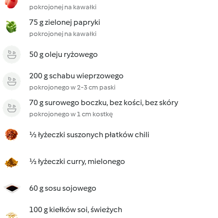
pokrojonej na kawałki
75 g zielonej papryki
pokrojonej na kawałki
50 g oleju ryżowego
200 g schabu wieprzowego
pokrojonego w 2-3 cm paski
70 g surowego boczku, bez kości, bez skóry
pokrojonego w 1 cm kostkę
½ łyżeczki suszonych płatków chili
½ łyżeczki curry, mielonego
60 g sosu sojowego
100 g kiełków soi, świeżych