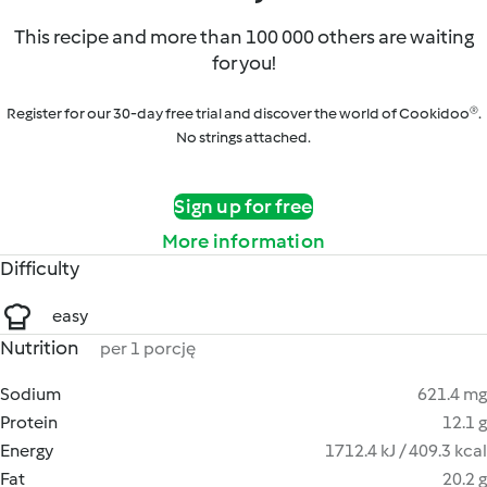
This recipe and more than 100 000 others are waiting
for you!
Register for our 30-day free trial and discover the world of Cookidoo®.
No strings attached.
Sign up for free
More information
Difficulty
easy
Nutrition
per 1 porcję
Sodium
621.4 mg
Protein
12.1 g
Energy
1712.4 kJ / 409.3 kcal
Fat
20.2 g