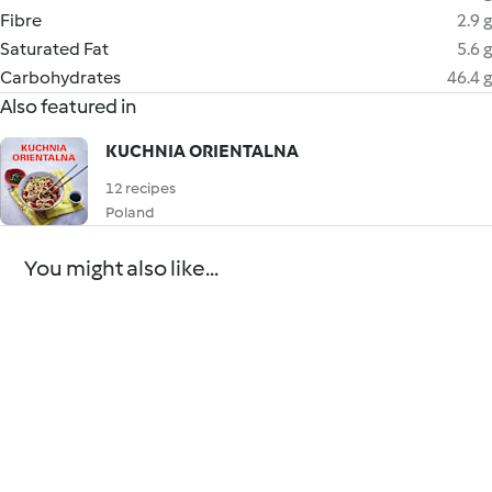
Fibre
2.9 g
Saturated Fat
5.6 g
Carbohydrates
46.4 g
Also featured in
KUCHNIA ORIENTALNA
12 recipes
Poland
You might also like...