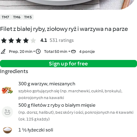
TM7
TM6
TM5
Filet z białej ryby, ziołowy ryż i warzywa na parze
4.1
531 ratings
Prep. 20 min
Total 50 min
4 porcje
Sign up for free
Ingredients
300 g warzyw, mieszanych
szybko gotujących się (np. marchewki, cukinii, brokułu),
pokrojonych na kawałki
500 g filetów z ryby o białym mięsie
(np. dorsz, halibut), bez skóry i ości, pokrojonych na 4 kawałki
(ok. 125 g każdy)
1 ½ łyżeczki soli