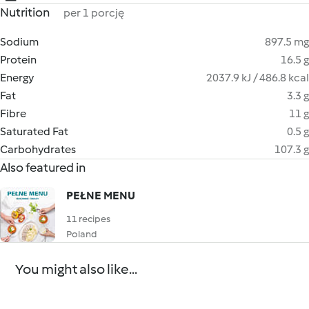
Nutrition
per 1 porcję
Sodium
897.5 mg
Protein
16.5 g
Energy
2037.9 kJ / 486.8 kcal
Fat
3.3 g
Fibre
11 g
Saturated Fat
0.5 g
Carbohydrates
107.3 g
Also featured in
PEŁNE MENU
11 recipes
Poland
You might also like...