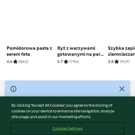
Pomidorowa pasta z
Ryż z warzywami
Szybka zap
serem feta
gotowanymi na parze
ziemniaczan
i sosem słodko-
gratin
4.6
(863)
3.7
(796)
3.8
(929)
kwaśnym
© Copyright 2026
Terms of Service
By clicking “Accept All Cookies”, you agree to the storing of
Privacy Policy
cookies on your device to enhance site navigation, analyze
site usage, and assist in our marketing efforts.
Disclaimer
Imprint
Cookies Settings
Cookies