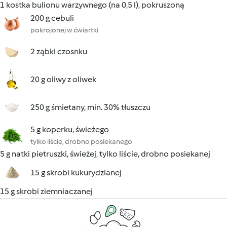
1 kostka bulionu warzywnego (na 0,5 l), pokruszoną
200 g cebuli
pokrojonej w ćwiartki
2 ząbki czosnku
20 g oliwy z oliwek
250 g śmietany, min. 30% tłuszczu
5 g koperku, świeżego
tylko liście, drobno posiekanego
5 g natki pietruszki, świeżej, tylko liście, drobno posiekanej
15 g skrobi kukurydzianej
15 g skrobi ziemniaczanej