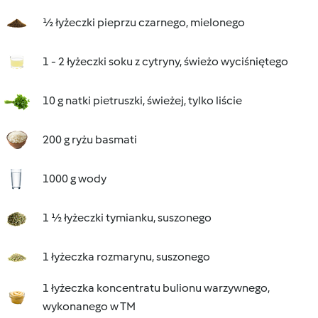
½ łyżeczki pieprzu czarnego, mielonego
1 - 2 łyżeczki soku z cytryny, świeżo wyciśniętego
10 g natki pietruszki, świeżej, tylko liście
200 g ryżu basmati
1000 g wody
1 ½ łyżeczki tymianku, suszonego
1 łyżeczka rozmarynu, suszonego
1 łyżeczka koncentratu bulionu warzywnego,
wykonanego w TM