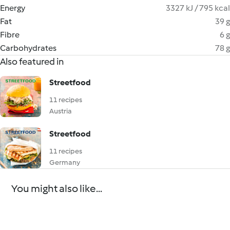
Energy
3327 kJ / 795 kcal
Fat
39 g
Fibre
6 g
Carbohydrates
78 g
Also featured in
Streetfood
11 recipes
Austria
Streetfood
11 recipes
Germany
You might also like...