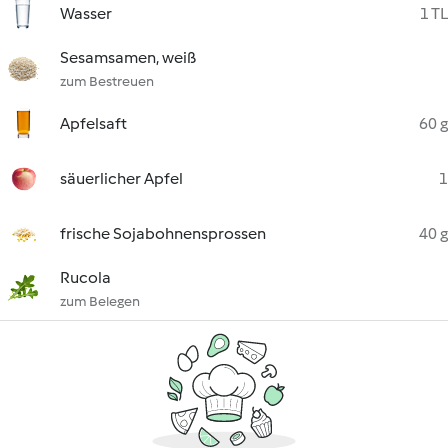
Wasser
1 TL
Sesamsamen, weiß
zum Bestreuen
Apfelsaft
60 g
säuerlicher Apfel
1
frische Sojabohnensprossen
40 g
Rucola
zum Belegen