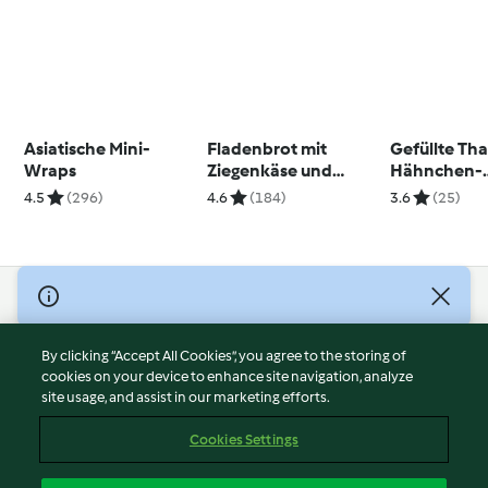
Asiatische Mini-
Fladenbrot mit
Gefüllte Tha
Wraps
Ziegenkäse und
Hähnchen-
karamellisierten
Omelettes
4.5
(296)
4.6
(184)
3.6
(25)
Zwiebeln
© Copyright 2026
Terms of Service
By clicking “Accept All Cookies”, you agree to the storing of
Privacy Policy
cookies on your device to enhance site navigation, analyze
site usage, and assist in our marketing efforts.
Disclaimer
Imprint
Cookies Settings
Cookies