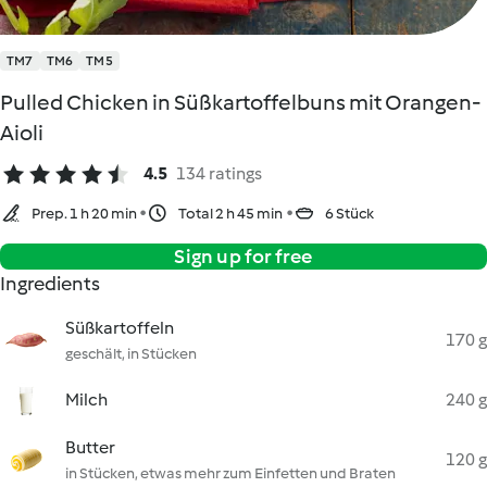
TM7
TM6
TM5
Pulled Chicken in Süßkartoffelbuns mit Orangen-
Aioli
4.5
134 ratings
Prep. 1 h 20 min
Total 2 h 45 min
6 Stück
Sign up for free
Ingredients
Süßkartoffeln
170 g
geschält, in Stücken
Milch
240 g
Butter
120 g
in Stücken, etwas mehr zum Einfetten und Braten