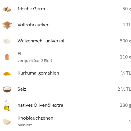
frische Germ
30 g
Vollrohrzucker
1 TL
Weizenmehl, universal
500 g
Ei
110 g
verquirlt (ca. 2 Eier)
Kurkuma, gemahlen
¼ TL
Salz
2 ½ TL
natives Olivenöl extra
180 g
Knoblauchzehen
4
halbiert