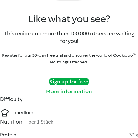
Like what you see?
This recipe and more than 100 000 others are waiting
for you!
Register for our 30-day free trial and discover the world of Cookidoo®.
No strings attached.
Sign up for free
More information
Difficulty
medium
Nutrition
per 1 Stück
Protein
33 g