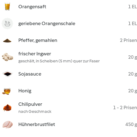
Orangensaft
1 EL
geriebene Orangenschale
1 EL
Pfeffer, gemahlen
2 Prisen
frischer Ingwer
20 g
geschält, in Scheiben (5 mm) quer zur Faser
Sojasauce
20 g
Honig
20 g
Chilipulver
1 - 2 Prisen
nach Geschmack
Hühnerbrustfilet
450 g