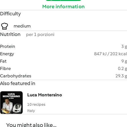
More information
Difficulty
medium
Nutrition
per 1 porzioni
Protein
3 g
Energy
847 kJ / 202 kcal
Fat
9 g
Fibre
0.2 g
Carbohydrates
29.3 g
Also featured in
Luca Montersino
10 recipes
Italy
You might also like...