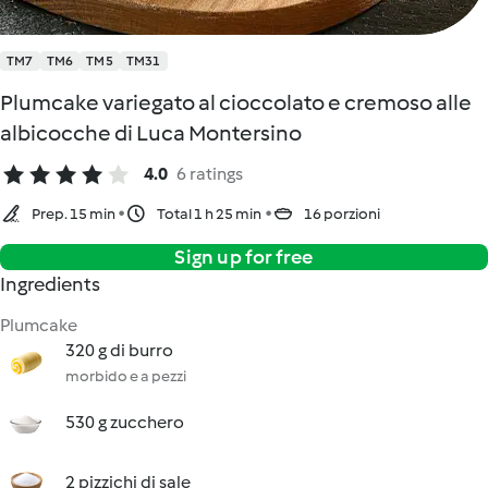
TM7
TM6
TM5
TM31
Plumcake variegato al cioccolato e cremoso alle
albicocche di Luca Montersino
4.0
6 ratings
Prep. 15 min
Total 1 h 25 min
16 porzioni
Sign up for free
Ingredients
Plumcake
320 g di burro
morbido e a pezzi
530 g zucchero
2 pizzichi di sale