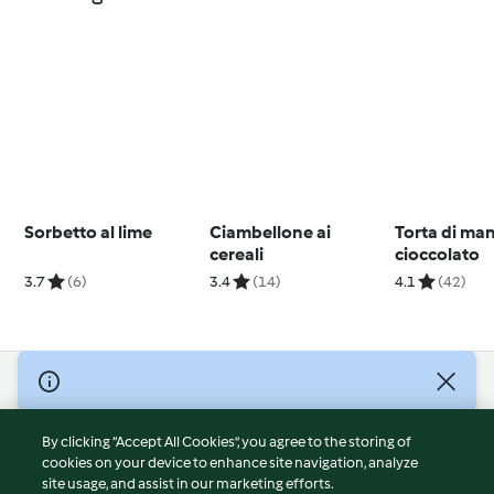
Sorbetto al lime
Ciambellone ai
Torta di ma
cereali
cioccolato
3.7
(6)
3.4
(14)
4.1
(42)
© Copyright 2026
Terms of Service
By clicking “Accept All Cookies”, you agree to the storing of
Privacy Policy
cookies on your device to enhance site navigation, analyze
site usage, and assist in our marketing efforts.
Disclaimer