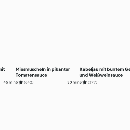
mit
Miesmuscheln in pikanter
Kabeljau mit buntem 
Tomatensauce
und Weißweinsauce
45 min
5
(642)
50 min
5
(377)