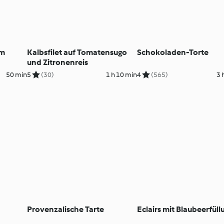
im
Kalbsfilet auf Tomatensugo
Schokoladen-Torte
und Zitronenreis
50 min
5
(30)
1 h 10 min
4
(565)
3 
Provenzalische Tarte
Eclairs mit Blaubeerfüll