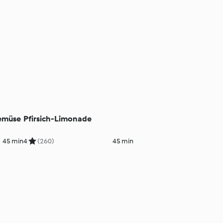
Gemüse
Pfirsich-Limonade
45 min
4
(260)
45 min