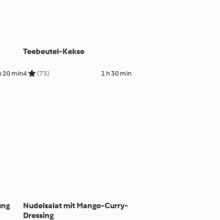
Teebeutel-Kekse
h 20 min
4
(73)
1 h 30 min
ung
Nudelsalat mit Mango-Curry-
Dressing