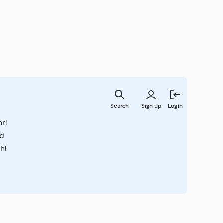
Skip
to
Search
Sign up
Login
main
content
r!
nd
h!