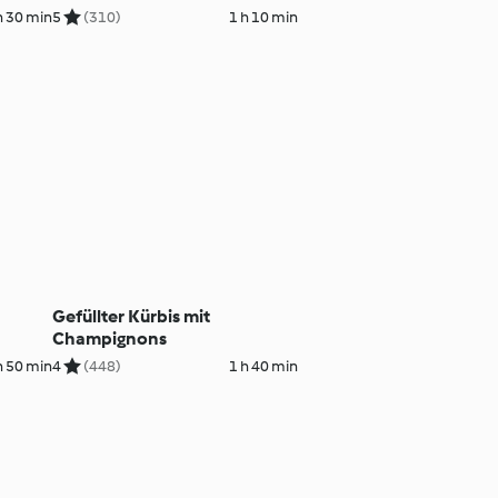
h 30 min
5
(310)
1 h 10 min
Gefüllter Kürbis mit
Champignons
h 50 min
4
(448)
1 h 40 min