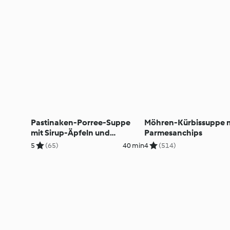
Pastinaken-Porree-Suppe
Möhren-Kürbissuppe 
mit Sirup-Äpfeln und
Parmesanchips
Knusperbacon
5
(65)
40 min
4
(514)