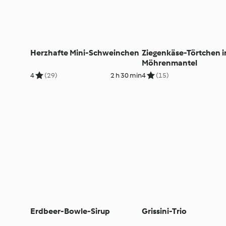
Herzhafte Mini-Schweinchen
Ziegenkäse-Törtchen 
Möhrenmantel
4
(29)
2 h 30 min
4
(15)
Erdbeer-Bowle-Sirup
Grissini-Trio