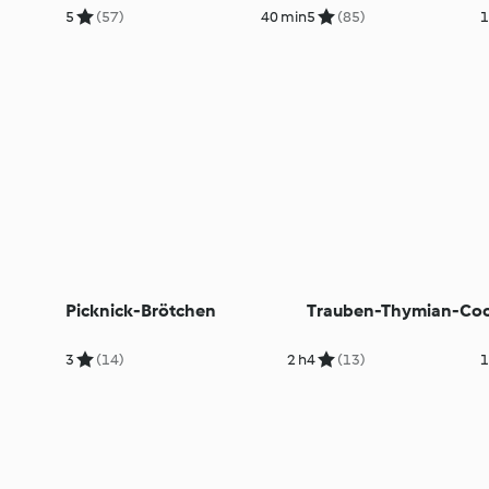
5
(57)
40 min
5
(85)
1
Picknick-Brötchen
Trauben-Thymian-Coo
3
(14)
2 h
4
(13)
1