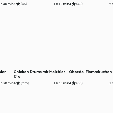
 h 40 min
3
(45)
1 h 15 min
4
(48)
2 
ler
Chicken Drums mit Malzbier-
Obazda-Flammkuchen
Dip
 h 30 min
4
(275)
1 h 30 min
4
(68)
1 