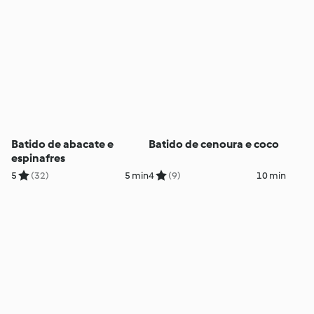
Batido de abacate e
Batido de cenoura e coco
espinafres
5
(32)
5 min
4
(9)
10 min