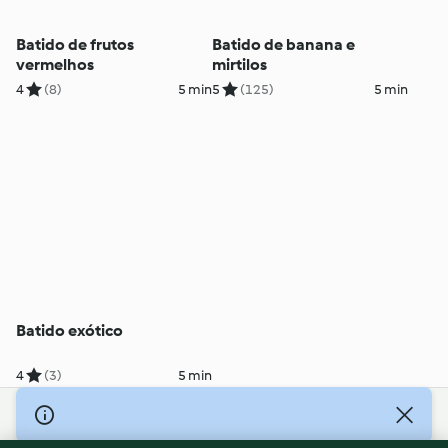
Batido de frutos
Batido de banana e
vermelhos
mirtilos
4
(8)
5 min
5
(125)
5 min
Batido exótico
4
(3)
5 min
© Copyright 2026