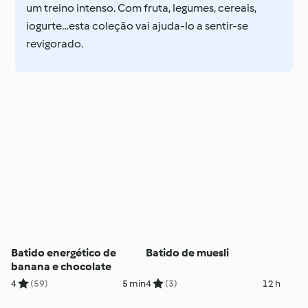
um treino intenso. Com fruta, legumes, cereais,
iogurte…esta coleção vai ajuda-lo a sentir-se
revigorado.
Batido energético de
Batido de muesli
banana e chocolate
4
(59)
5 min
4
(3)
12 h