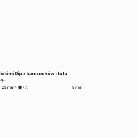
uńskimi
Dip z karczochów i tofu
wą
25 min
4
(7)
5 min