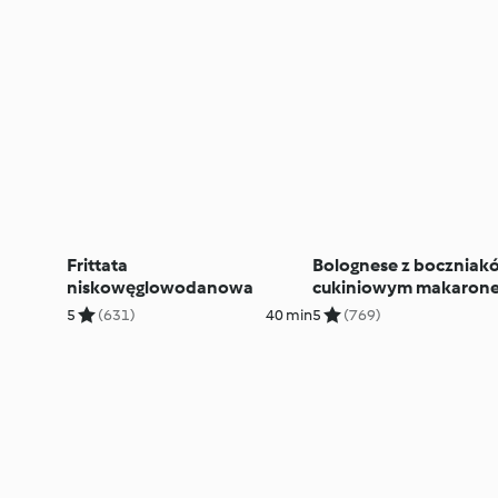
Frittata
Bolognese z boczniak
niskowęglowodanowa
cukiniowym makaron
5
(631)
40 min
5
(769)