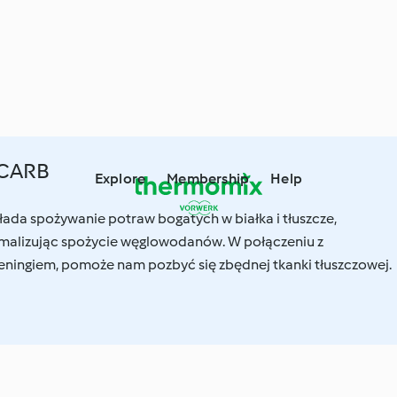
 CARB
Explore
Membership
Help
łada spożywanie potraw bogatych w białka i tłuszcze,
malizując spożycie węglowodanów. W połączeniu z
eningiem, pomoże nam pozbyć się zbędnej tkanki tłuszczowej.