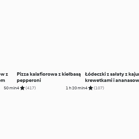
ów z
Pizza kalafiorowa z kiełbasą
Łódeczki z sałaty z kaj
em
pepperoni
krewetkami i ananaso
salsą
50 min
4
(417)
1 h 20 min
4
(107)