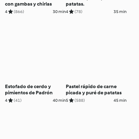
con gambas y chirlas
patatas.
4
(866)
30 min
4
(78)
35 min
Estofado de cerdo y
Pastel rápido de carne
pimientos de Padrón
picada y puré de patatas
4
(41)
40 min
5
(588)
45 min