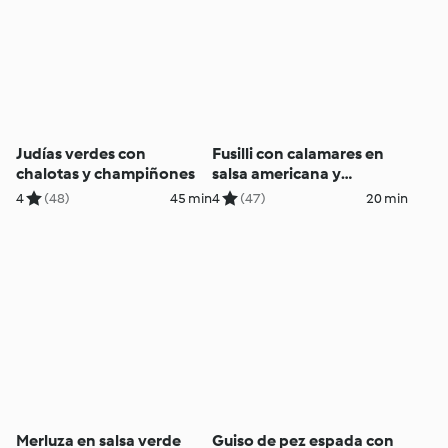
Judías verdes con
Fusilli con calamares en
chalotas y champiñones
salsa americana y
champiñones
4
(48)
45 min
4
(47)
20 min
Merluza en salsa verde
Guiso de pez espada con