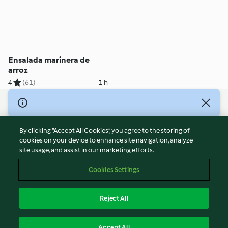
Ensalada marinera de
arroz
4
(61)
1 h
© Copyright 2026
Terms of Service
By clicking “Accept All Cookies”, you agree to the storing of
Privacy Policy
cookies on your device to enhance site navigation, analyze
site usage, and assist in our marketing efforts.
Disclaimer
Imprint
Cookies Settings
Cookies
Report Content
Reject All
Withdraw Contract
English
Accept All