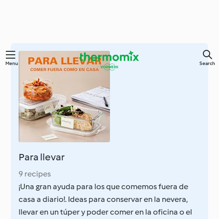
Skip
Menu
Search
to
main
content
Para llevar
9 recipes
¡Una gran ayuda para los que comemos fuera de
casa a diario!. Ideas para conservar en la nevera,
llevar en un túper y poder comer en la oficina o el