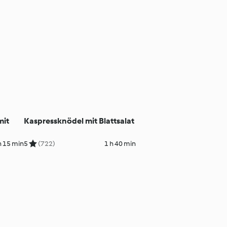
mit
Kaspressknödel mit Blattsalat
h 15 min
5
(722)
1 h 40 min