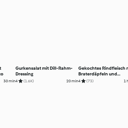
t
Gurkensalat mit Dill-Rahm-
Gekochtes Rindfleisch 
co
Dressing
Braterdäpfeln und
Wurzelgemüse
30 min
4
(1.6K)
20 min
4
(73)
1 