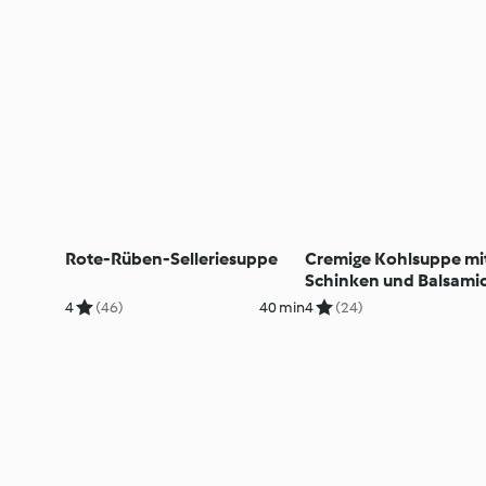
Rote-Rüben-Selleriesuppe
Cremige Kohlsuppe mi
Schinken und Balsami
4
(46)
40 min
4
(24)