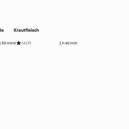
de
Krautfleisch
h 30 min
4
(419)
1 h 40 min