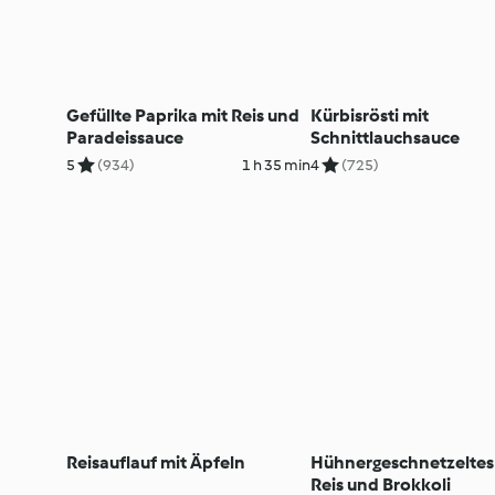
Gefüllte Paprika mit Reis und
Kürbisrösti mit
Paradeissauce
Schnittlauchsauce
5
(934)
1 h 35 min
4
(725)
Reisauflauf mit Äpfeln
Hühnergeschnetzeltes
Reis und Brokkoli