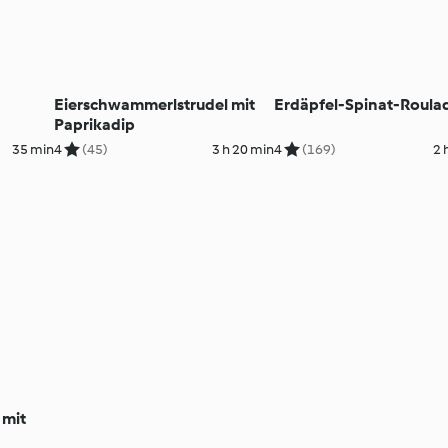
Eierschwammerlstrudel mit
Erdäpfel-Spinat-Roula
Paprikadip
35 min
4
(45)
3 h 20 min
4
(169)
2 
 mit