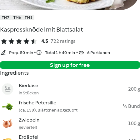
TM7
TM6
TM5
Kaspressknödel mit Blattsalat
4.5
722 ratings
Prep. 50 min
Total 1 h 40 min
6 Portionen
Sign up for free
Ingredients
Bierkäse
200 g
in Stücken
frische Petersilie
½ Bund
(ca. 15 g), Blättchen abgezupft
Zwiebeln
100 g
geviertelt
Erdäpfel