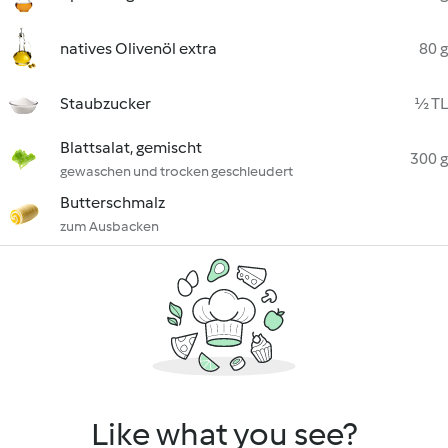
natives Olivenöl extra
80 g
Staubzucker
½ TL
Blattsalat, gemischt
300 g
gewaschen und trocken geschleudert
Butterschmalz
zum Ausbacken
Like what you see?