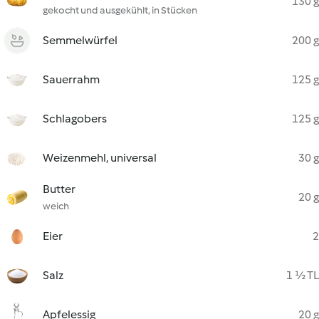
130 g
gekocht und ausgekühlt, in Stücken
Semmelwürfel
200 g
Sauerrahm
125 g
Schlagobers
125 g
Weizenmehl, universal
30 g
Butter
20 g
weich
Eier
2
Salz
1 ½ TL
Apfelessig
20 g