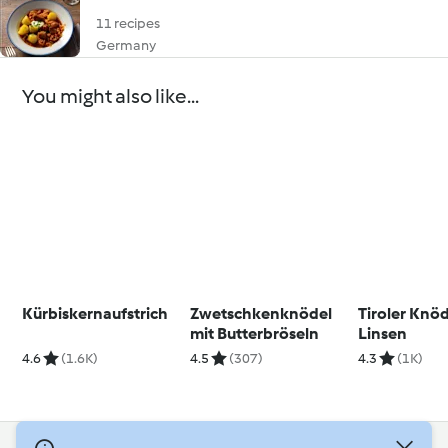
11 recipes
Germany
You might also like...
Kürbiskernaufstrich
Zwetschkenknödel
Tiroler Knöd
mit Butterbröseln
Linsen
4.6
(1.6K)
4.5
(307)
4.3
(1K)