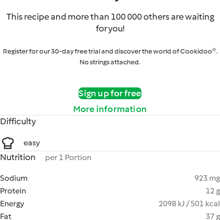
This recipe and more than 100 000 others are waiting
for you!
Register for our 30-day free trial and discover the world of Cookidoo®.
No strings attached.
Sign up for free
More information
Difficulty
easy
Nutrition
per 1 Portion
Sodium
923 mg
Protein
12 g
Energy
2098 kJ / 501 kcal
Fat
37 g