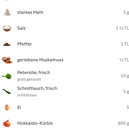
starkes Mehl
5 g
Salz
2 ½ TL
Pfeffer
1 TL
geriebene Muskatnuss
½ TL
Petersilie, frisch
10 g
grob gehackt
Schnittlauch, frisch
5 g
in Röllchen
Ei
3
Hokkaido-Kürbis
800 g