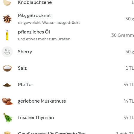
Knoblauchzehe
1
Pilz, getrocknet
30 g
eingeweicht, Wasser ausgedrückt
pflanzliches Öl
30 Gramm
und etwas mehr zum Braten
Sherry
50 g
Salz
1 TL
Pfeffer
½ TL
geriebene Muskatnuss
¼ TL
frischer Thymian
½ TL
Gewürzpaste für Gemüsebrühe
1 geh. TL