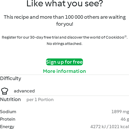
Like what you see?
This recipe and more than 100 000 others are waiting
for you!
Register for our 30-day free trial and discover the world of Cookidoo®.
No strings attached.
Sign up for free
More information
Difficulty
advanced
Nutrition
per 1 Portion
Sodium
1899 mg
Protein
46 g
Energy
4272 kJ / 1021 kcal