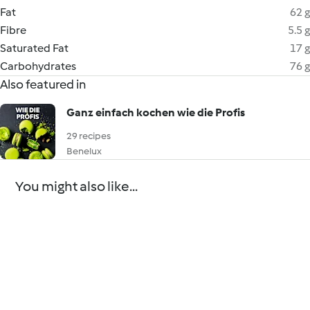
Fat
62 g
Fibre
5.5 g
Saturated Fat
17 g
Carbohydrates
76 g
Also featured in
Ganz einfach kochen wie die Profis
29 recipes
Benelux
You might also like...