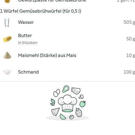
1 Würfel Gemüsebrühwürfel (für 0,5 l)
Wasser
505 g
Butter
50 g
in Stücken
Maismehl (Stärke) aus Mais
10 g
Schmand
100 g