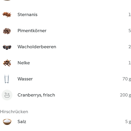
Sternanis
1
Pimentkörner
5
Wacholderbeeren
2
Nelke
1
Wasser
70 g
Cranberrys, frisch
200 g
Hirschrücken
Salz
5 g