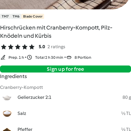
TM7
TM6
Blade Cover
Hirschrücken mit Cranberry-Kompott, Pilz-
Knödeln und Kürbis
5.0
2 ratings
Prep. 1 h
Total 2 h 30 min
8 Portion
Sign up for free
Ingredients
Cranberry-Kompott
Gelierzucker 2:1
80 g
Salz
½ TL
Pfeffer
½ TL