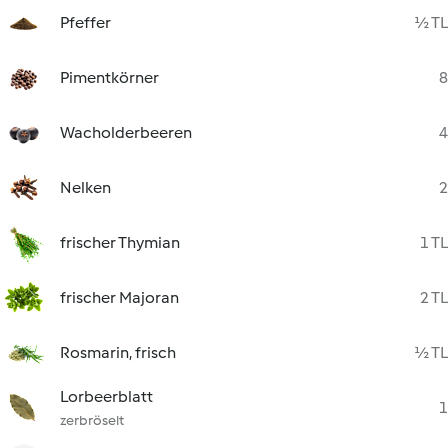
Pfeffer
½ TL
Pimentkörner
8
Wacholderbeeren
4
Nelken
2
frischer Thymian
1 TL
frischer Majoran
2 TL
Rosmarin, frisch
½ TL
Lorbeerblatt
1
zerbröselt