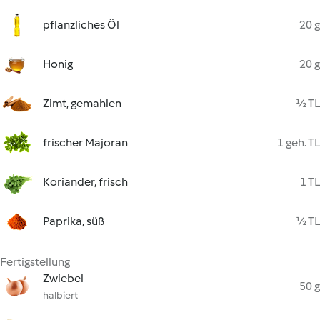
pflanzliches Öl
20 g
Honig
20 g
Zimt, gemahlen
½ TL
frischer Majoran
1 geh. TL
Koriander, frisch
1 TL
Paprika, süß
½ TL
Fertigstellung
Zwiebel
50 g
halbiert