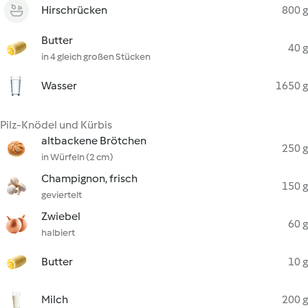
Hirschrücken
800 g
Butter
40 g
in 4 gleich großen Stücken
Wasser
1650 g
Pilz-Knödel und Kürbis
altbackene Brötchen
250 g
in Würfeln (2 cm)
Champignon, frisch
150 g
geviertelt
Zwiebel
60 g
halbiert
Butter
10 g
Milch
200 g