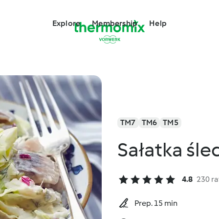
Explore
Membership
Help
TM7
TM6
TM5
Sałatka śle
4.8
230 ra
Prep. 15 min