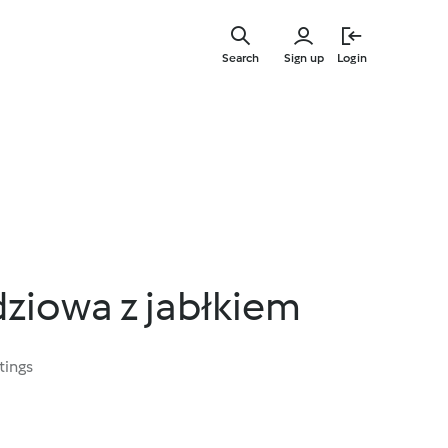
Skip
to
Search
Sign up
Login
main
content
dziowa z jabłkiem
tings