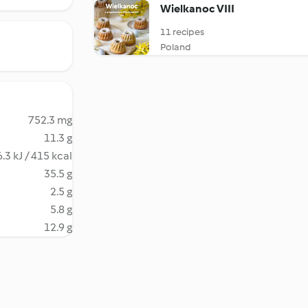
Wielkanoc VIII
11 recipes
Poland
752.3 mg
11.3 g
.3 kJ / 415 kcal
35.5 g
2.5 g
5.8 g
12.9 g