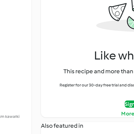
Like wh
This recipe and more than 
Register for our 30-day free trial and d
Sig
More
cm kawałki
Also featured in