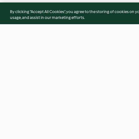
By clicking “Accept All Cookies”, you agree to the storing of cookies on y
usage, and assist in our marketing efforts.
Pulpety w sosie pomidorowym
Paszteciki z farszem
z pieczarkami
kiełbasy
4.1
(75)
4.7
(71)
© Copyright 2026
Terms of Service
Privacy Policy
Disclaimer