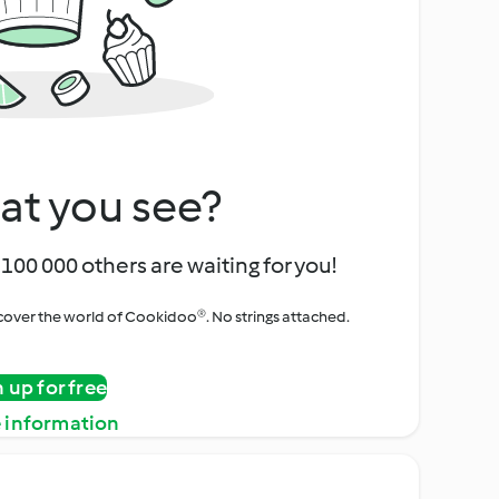
at you see?
100 000 others are waiting for you!
iscover the world of Cookidoo®. No strings attached.
n up for free
 information