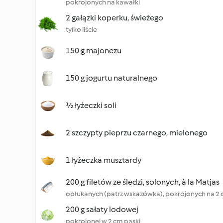
pokrojonych na kawałki
2 gałązki koperku, świeżego
tylko liście
150 g majonezu
150 g jogurtu naturalnego
½ łyżeczki soli
2 szczypty pieprzu czarnego, mielonego
1 łyżeczka musztardy
200 g filetów ze śledzi, solonych, à la Matjas
opłukanych (patrz wskazówka), pokrojonych na 2 
200 g sałaty lodowej
pokrojonej w 2 cm paski