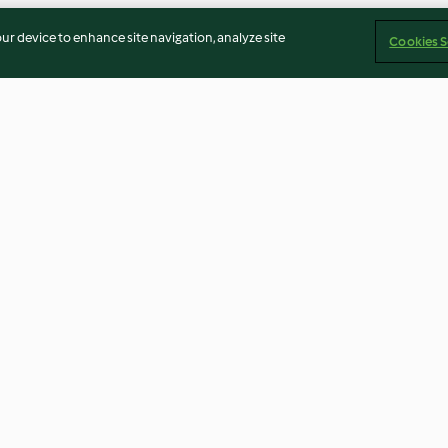
our device to enhance site navigation, analyze site
Cookies S
 z białej
Zupa krem z pomidorów;
Zupa kalafiorow
Kurczak z warzywnym ryżem
sosem kurkowym
4.5
(334)
4.6
(146)
Imprint
Cookies
Report Content
Withdraw Contract