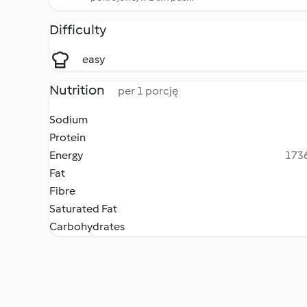
Difficulty
easy
Nutrition
per 1 porcję
Sodium
Protein
Energy
1736
Fat
Fibre
Saturated Fat
Carbohydrates