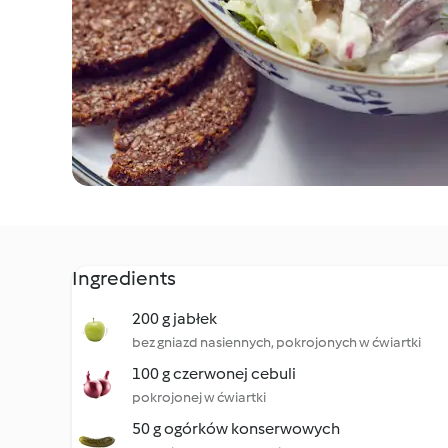
Ingredients
200 g jabłek
bez gniazd nasiennych, pokrojonych w ćwiartki
100 g czerwonej cebuli
pokrojonej w ćwiartki
50 g ogórków konserwowych