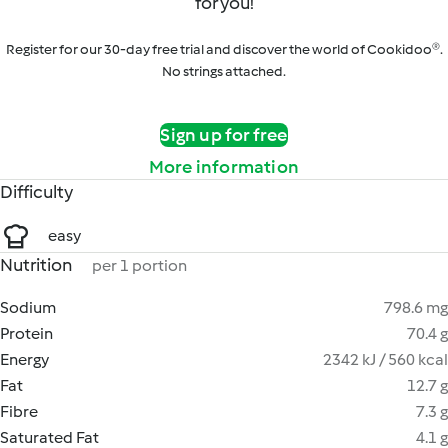
for you!
Register for our 30-day free trial and discover the world of Cookidoo®.
No strings attached.
Sign up for free
More information
Difficulty
easy
Nutrition
per 1 portion
Sodium
798.6 mg
Protein
70.4 g
Energy
2342 kJ / 560 kcal
Fat
12.7 g
Fibre
7.3 g
Saturated Fat
4.1 g