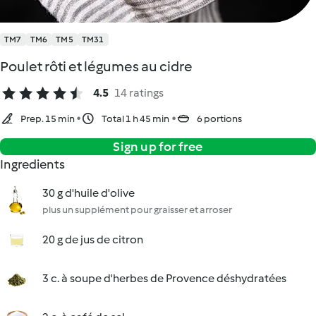
TM7
TM6
TM5
TM31
Poulet rôti et légumes au cidre
4.5
14 ratings
Prep. 15 min
Total 1 h 45 min
6 portions
Sign up for free
Ingredients
30 g d'huile d'olive
plus un supplément pour graisser et arroser
20 g de jus de citron
3 c. à soupe d'herbes de Provence déshydratées