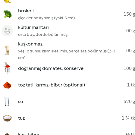
brokoli
150 g
çiçeklerine ayrılmış (yakl. 5 cm)
kültür mantarı
100 g
orta boy, dörde bölünmüş
kuşkonmaz
100 g
yeşil odunsu kısmı kesilmiş, parçalara bölünmüş (2-3
cm)
doğranmış domates, konserve
100 g
toz tatlı kırmızı biber (optional)
1 tk
su
520 g
tuz
1 ¾ tk
karabiber
½ tk