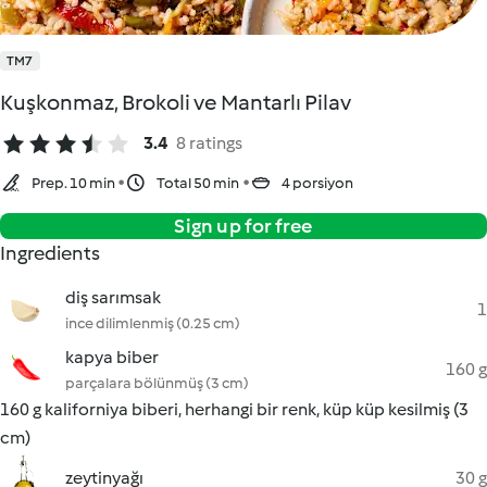
TM7
Kuşkonmaz, Brokoli ve Mantarlı Pilav
3.4
8 ratings
Prep. 10 min
Total 50 min
4 porsiyon
Sign up for free
Ingredients
diş sarımsak
1
ince dilimlenmiş (0.25 cm)
kapya biber
160 g
parçalara bölünmüş (3 cm)
160 g kaliforniya biberi, herhangi bir renk, küp küp kesilmiş (3
cm)
zeytinyağı
30 g