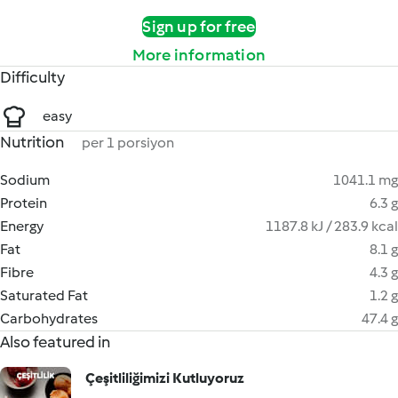
Sign up for free
More information
Difficulty
easy
Nutrition
per 1 porsiyon
Sodium
1041.1 mg
Protein
6.3 g
Energy
1187.8 kJ / 283.9 kcal
Fat
8.1 g
Fibre
4.3 g
Saturated Fat
1.2 g
Carbohydrates
47.4 g
Also featured in
Çeşitliliğimizi Kutluyoruz