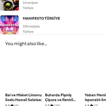
24 recipes
Türkiye
MANIFESTO TÜRKİYE
200 recipes
Türkiye
You might also like...
Bal ve Misket Limonu
Buharda Pişmiş
Yaban Mersi
Soslu Hawaii Salatası
Çipura ve Renkli
Ispanaklı S
Biberler
5.0
(9)
4.7
(38)
4.3
(3)