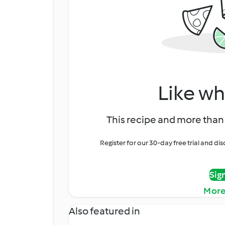
Like wh
This recipe and more than 
Register for our 30-day free trial and d
Sig
More
Also featured in