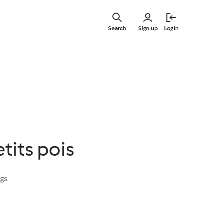
Skip
to
Search
Sign up
Login
main
content
tits pois
ngs