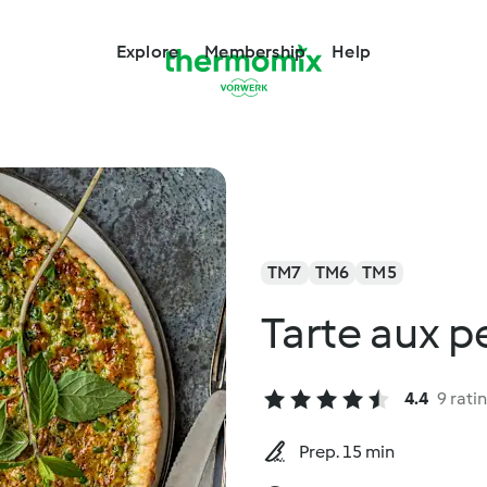
Explore
Membership
Help
TM7
TM6
TM5
Tarte aux pe
4.4
9 rati
Prep. 15 min