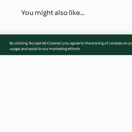
You might also like...
By clicking “Accept All Cookies”, you agree to the storing of cookies on y
usage, and assist in our marketing efforts.
Strudel de légumes et couscous
Wraps à la moussa
avec sauce au jogourt
4.6
(7)
4.7
(3)