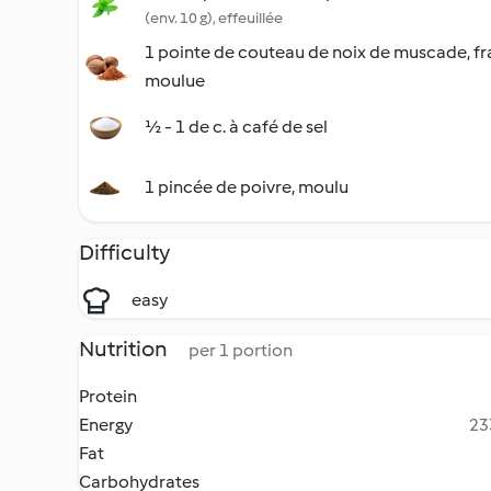
(env. 10 g), effeuillée
1 pointe de couteau de noix de muscade, f
moulue
½ - 1 de c. à café de sel
1 pincée de poivre, moulu
Difficulty
easy
Nutrition
per 1 portion
Protein
Energy
23
Fat
Carbohydrates