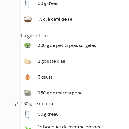
50 g d'eau
½ c. à café de sel
La garniture
300 g de petits pois surgelés
1 gousse d'ail
3 œufs
150 g de mascarpone
150 g de ricotta
50 g d'eau
½ bouquet de menthe poivrée