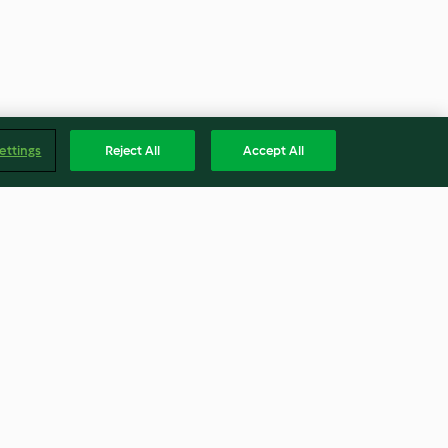
ettings
Reject All
Accept All
e bolets et
Risotto d'orge perlé
méditerranéen
3.3
(15)