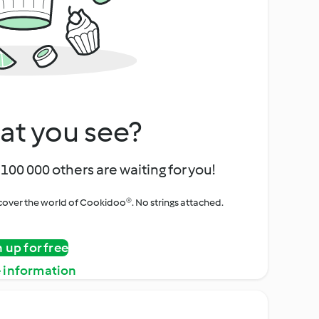
at you see?
100 000 others are waiting for you!
iscover the world of Cookidoo®. No strings attached.
n up for free
 information