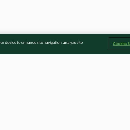
our device to enhance site navigation, analyze site
Cookies S
ka
Chou frisé à la crème et
Pâtes au pesto d
spätzlis
courge
4.0
(7)
4.1
(18)