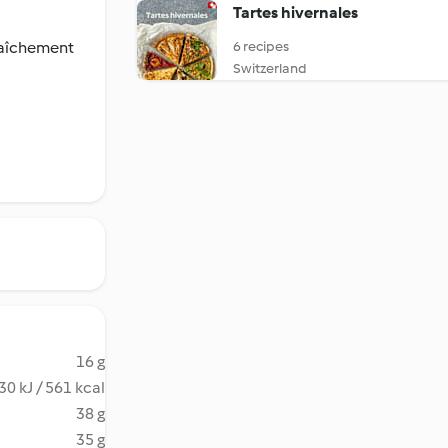
Tartes hivernales
raîchement
6 recipes
Switzerland
16 g
30 kJ / 561 kcal
38 g
35 g