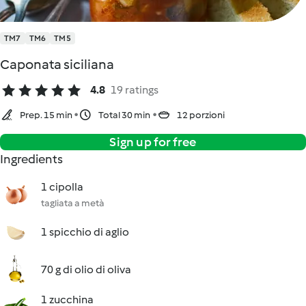
TM7
TM6
TM5
Caponata siciliana
4.8
19 ratings
Prep. 15 min
Total 30 min
12 porzioni
Sign up for free
Ingredients
1 cipolla
tagliata a metà
1 spicchio di aglio
70 g di olio di oliva
1 zucchina