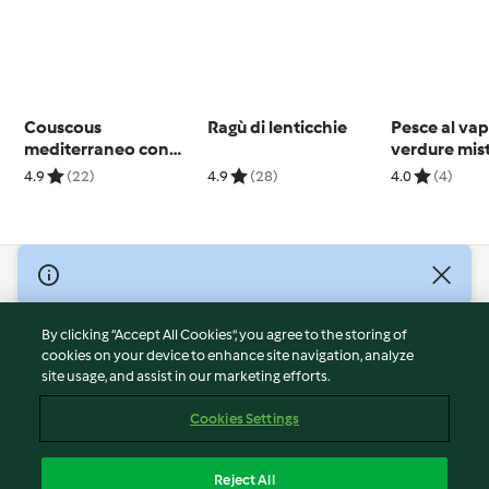
Couscous
Ragù di lenticchie
Pesce al va
mediterraneo con
verdure mis
salsa allo yogurt
4.9
(22)
4.9
(28)
4.0
(4)
© Copyright 2026
Terms of Service
By clicking “Accept All Cookies”, you agree to the storing of
Privacy Policy
cookies on your device to enhance site navigation, analyze
site usage, and assist in our marketing efforts.
Disclaimer
Imprint
Cookies Settings
Cookies
Report Content
Reject All