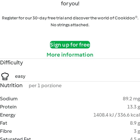
for you!
Register for our 30-day free trial and discover the world of Cookidoo®.
No strings attached.
Sign up for free
More information
Difficulty
easy
Nutrition
per 1 porzione
Sodium
89.2 mg
Protein
13.3 g
Energy
1408.4 kJ / 336.6 kcal
Fat
8.9 g
Fibre
3 g
Saturated Fat
4.5 g