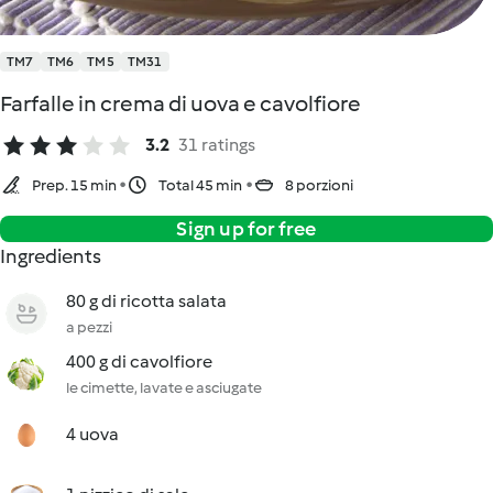
TM7
TM6
TM5
TM31
Farfalle in crema di uova e cavolfiore
3.2
31 ratings
Prep. 15 min
Total 45 min
8 porzioni
Sign up for free
Ingredients
80 g di ricotta salata
a pezzi
400 g di cavolfiore
le cimette, lavate e asciugate
4 uova