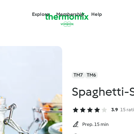
Explore
Membership
Help
TM7
TM6
Spaghetti-S
3.9
15 rat
Prep. 15 min