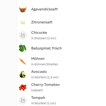
Agavendicksaft
Zitronensaft
Chicorée
in Stücken (2 cm)
Babyspinat, frisch
Möhren
in dünnen Streifen
Avocado
in Würfeln (1,5 cm)
Cherry-Tomaten
halbiert
Tempeh
in Würfeln (1 cm)