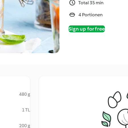
Total 35 min
4 Portionen
Sign up for free
480 g
1 TL
200 g