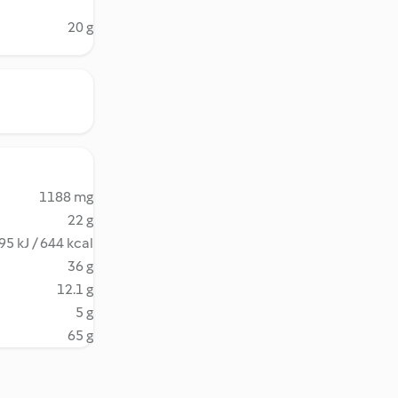
20 g
1188 mg
22 g
95 kJ / 644 kcal
36 g
12.1 g
5 g
65 g