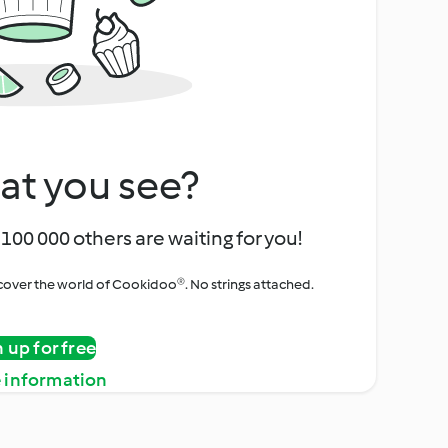
at you see?
100 000 others are waiting for you!
iscover the world of Cookidoo®. No strings attached.
n up for free
 information