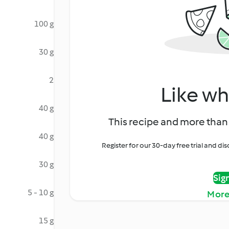
100 g
30 g
2
Like wh
40 g
This recipe and more than 
40 g
Register for our 30-day free trial and d
30 g
Sig
5 - 10 g
More
15 g