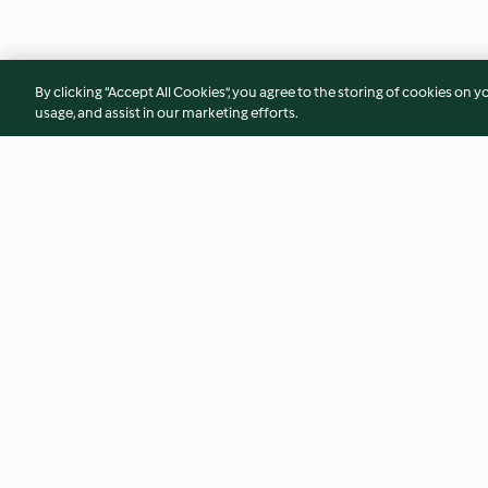
By clicking “Accept All Cookies”, you agree to the storing of cookies on y
usage, and assist in our marketing efforts.
Apfel-Birnen-Flammkuchen
Beeren-Frozen-Ba
4.7
(94)
3.9
(15)
© Copyright 2026