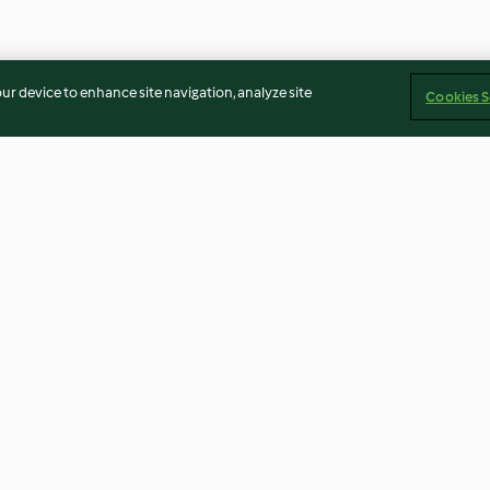
our device to enhance site navigation, analyze site
Cookies S
rk
Brasilianischer Rote-Bete-
Koreanischer Ei
Möhren-Salat
Eilige
4.2
(37)
3.6
(49)