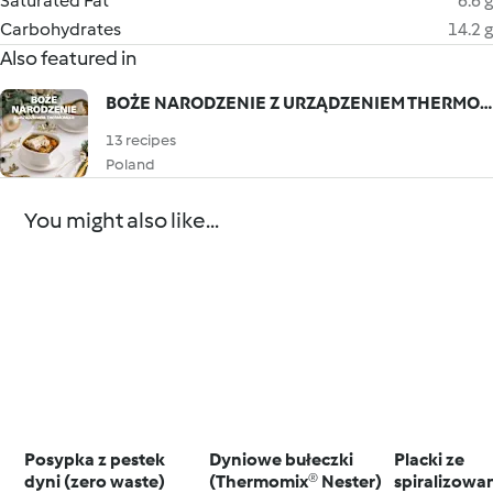
Saturated Fat
6.6 g
Carbohydrates
14.2 g
Also featured in
BOŻE NARODZENIE Z URZĄDZENIEM THERMOMIX® V
13 recipes
Poland
You might also like...
Posypka z pestek
Dyniowe bułeczki
Placki ze
dyni (zero waste)
(Thermomix® Nester)
spiralizowa