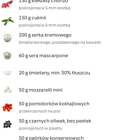
150 g kiełbasy chorizo
pokrojonej w 5 mm kostkę
150 g cukinii
pokrojonej w 5 mm kostkę
200 g serka kremowego
śmietankowego, podzielonego na kawałki
60 g sera mascarpone
20 g śmietany, min. 30% tłuszczu
50 g mozzarelli mini
50 g pomidorków koktajlowych
przekrojonych na pół
50 g czarnych oliwek, bez pestek
pokrojonych w plastry
50 g ogórków konserwowych