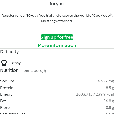
for you!
Register for our 30-day free trial and discover the world of Cookidoo®.
No strings attached.
Sign up for free
More information
Difficulty
easy
Nutrition
per 1 porcję
Sodium
478.2 mg
Protein
8.5 g
Energy
1003.7 kJ / 239.9 kcal
Fat
16.8 g
Fibre
0.8 g