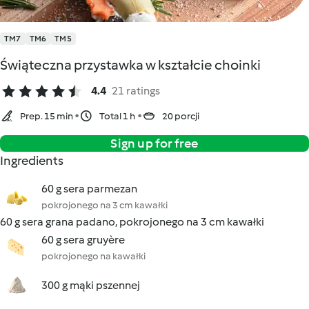
TM7
TM6
TM5
Świąteczna przystawka w kształcie choinki
4.4
21 ratings
Prep. 15 min
Total 1 h
20 porcji
Sign up for free
Ingredients
60 g sera parmezan
pokrojonego na 3 cm kawałki
60 g sera grana padano, pokrojonego na 3 cm kawałki
60 g sera gruyère
pokrojonego na kawałki
300 g mąki pszennej