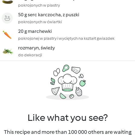
pokrojonych w plastry
50 g serc karczocha, z puszki
pokrojonych w ćwiartki
20 g marchewki
pokrojonej w plastry i wyciętych na kształt gwiazdek
rozmaryn, świeży
do dekoracji
Like what you see?
This recipe and more than 100 000 others are waiting