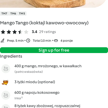
TM7
TM6
TM5
Mango Tango (koktajl kawowo-owocowy)
3.4
29 ratings
Prep. 5 min
Total 10 min
4 porcje
Sign up for free
Ingredients
400 g mango, mrożonego, w kawałkach
(patrz wskazówka)
3 łyżki miodu (optional)
600 g napoju kokosowego
Inka®
8 łyżek kawy zbożowej, rozpuszczalnej