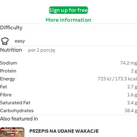
Sign up for free
More information
Difficulty
easy
Nutrition
per 1 porcję
Sodium
74.2 mg
Protein
2 g
Energy
725 kJ / 173.3 kcal
Fat
2.7 g
Fibre
1.6 g
Saturated Fat
2.4 g
Carbohydrates
38.4 g
Also featured in
PRZEPIS NA UDANE WAKACJE