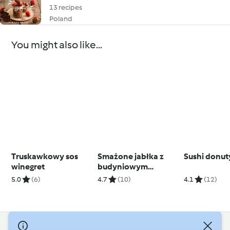
13 recipes
Poland
You might also like...
Truskawkowy sos
Smażone jabłka z
Sushi donut
winegret
budyniowym
kremem waniliowym
5.0
(6)
4.7
(10)
4.1
(12)
(TM5)