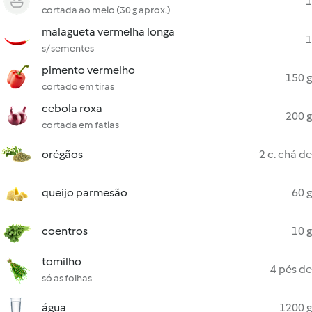
1
cortada ao meio (30 g aprox.)
malagueta vermelha longa
1
s/ sementes
pimento vermelho
150 g
cortado em tiras
cebola roxa
200 g
cortada em fatias
orégãos
2 c. chá de
queijo parmesão
60 g
coentros
10 g
tomilho
4 pés de
só as folhas
água
1200 g