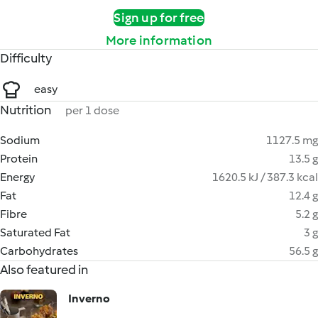
Sign up for free
More information
Difficulty
easy
Nutrition
per 1 dose
Sodium
1127.5 mg
Protein
13.5 g
Energy
1620.5 kJ / 387.3 kcal
Fat
12.4 g
Fibre
5.2 g
Saturated Fat
3 g
Carbohydrates
56.5 g
Also featured in
Inverno