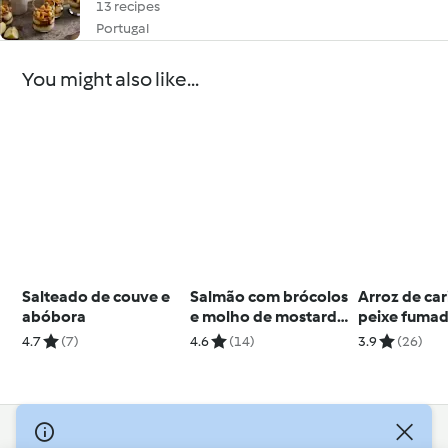
13 recipes
Portugal
You might also like...
Salteado de couve e
Salmão com brócolos
Arroz de car
abóbora
e molho de mostarda
peixe fumad
e mel
kedgeree
4.7
(7)
4.6
(14)
3.9
(26)
© Copyright 2026