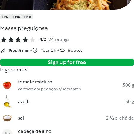
TM7
TM6
TM5
Massa preguiçosa
4.2
24 ratings
Prep. 5 min
Total 1 h
6 doses
Sign up for free
Ingredients
tomate maduro
500 g
cortado em pedaços s/ sementes
azeite
50 g
sal
2 ½ c. chá de
cabeça de alho