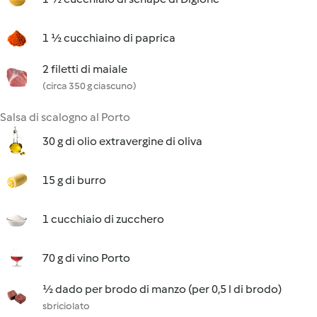
1 ½ cucchiaino di paprica
2 filetti di maiale
(circa 350 g ciascuno)
Salsa di scalogno al Porto
30 g di olio extravergine di oliva
15 g di burro
1 cucchiaio di zucchero
70 g di vino Porto
½ dado per brodo di manzo (per 0,5 l di brodo)
sbriciolato