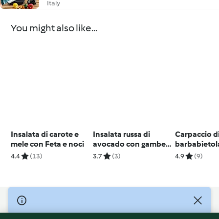
Italy
You might also like...
Insalata di carote e
Insalata russa di
Carpaccio d
mele con Feta e noci
avocado con gamberi
barbabietol
insaporiti
zucchine e
4.4
(13)
3.7
(3)
4.9
(9)
mozzarella
© Copyright 2026