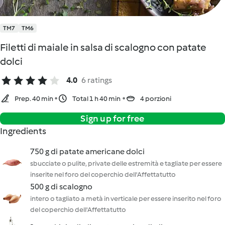
TM7
TM6
Filetti di maiale in salsa di scalogno con patate
dolci
4.0
6 ratings
Prep. 40 min
Total 1 h 40 min
4 porzioni
Sign up for free
Ingredients
750 g di patate americane dolci
sbucciate o pulite, private delle estremità e tagliate per essere
inserite nel foro del coperchio dell'Affettatutto
500 g di scalogno
intero o tagliato a metà in verticale per essere inserito nel foro
del coperchio dell'Affettatutto