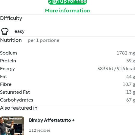
Sign up for free
More information
Difficulty
easy
Nutrition
per 1 porzione
Sodium
1782 mg
Protein
59 g
Energy
3833 kJ / 916 kcal
Fat
44 g
Fibre
10.7 g
Saturated Fat
13 g
Carbohydrates
67 g
Also featured in
Bimby Affettatutto +
112 recipes