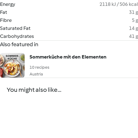
Energy
2118 kJ / 506 kcal
Fat
31 g
Fibre
5 g
Saturated Fat
14 g
Carbohydrates
41 g
Also featured in
Sommerküche mit den Elementen
10 recipes
Austria
You might also like...