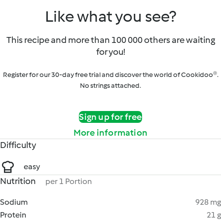
Like what you see?
This recipe and more than 100 000 others are waiting
for you!
Register for our 30-day free trial and discover the world of Cookidoo®.
No strings attached.
Sign up for free
More information
Difficulty
easy
Nutrition
per 1 Portion
Sodium
928 mg
Protein
21 g