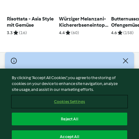
Risottata - Asia Style
Würziger Melanzani-
Butternussc
mit Gemüse
Kichererbseneintopf
Ofengemüs
mit Huhn
3.3
(16)
4.4
(60)
4.6
(158)
© Copyright 2026
Terms of Service
By clicking “Accept All Cookies”, you agree to the storing of
Privacy Policy
cookies on your device to enhance site navigation, analyze
site usage, and assist in our marketing efforts.
Disclaimer
Imprint
Cookies Settings
Cookies
Report Content
Reject All
Withdraw Contract
English
Accept All