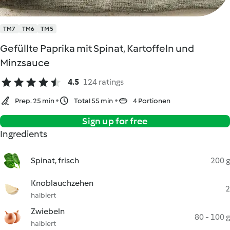
TM7
TM6
TM5
Gefüllte Paprika mit Spinat, Kartoffeln und
Minzsauce
4.5
124 ratings
Prep. 25 min
Total 55 min
4 Portionen
Sign up for free
Ingredients
Spinat, frisch
200 g
Knoblauchzehen
2
halbiert
Zwiebeln
80 - 100 g
halbiert