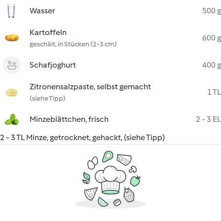
Wasser
500 g
Kartoffeln
600 g
geschält, in Stücken (2-3 cm)
Schafjoghurt
400 g
Zitronensalzpaste, selbst gemacht
1 TL
(siehe Tipp)
Minzeblättchen, frisch
2 - 3 EL
2 - 3 TL Minze, getrocknet, gehackt, (siehe Tipp)