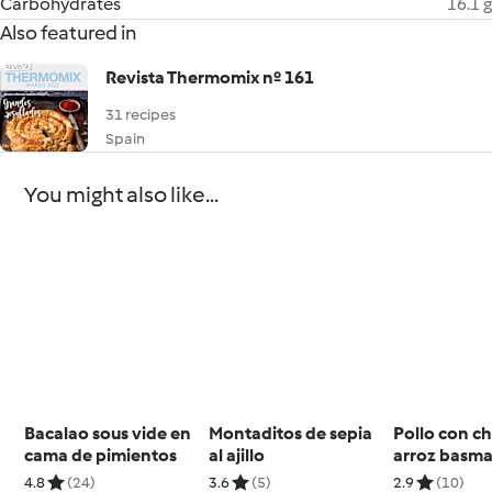
Carbohydrates
16.1 g
Also featured in
Revista Thermomix nº 161
31 recipes
Spain
You might also like...
Bacalao sous vide en
Montaditos de sepia
Pollo con c
cama de pimientos
al ajillo
arroz basma
4.8
(24)
3.6
(5)
2.9
(10)