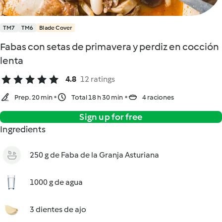
TM7
TM6
Blade Cover
Fabas con setas de primavera y perdiz en cocción
lenta
4.8
12 ratings
Prep. 20 min
Total 18 h 30 min
4 raciones
Sign up for free
Ingredients
250 g de Faba de la Granja Asturiana
1000 g de agua
3 dientes de ajo