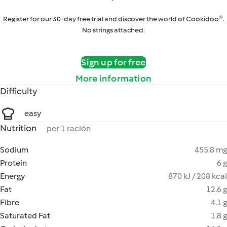
Register for our 30-day free trial and discover the world of Cookidoo®.
No strings attached.
Sign up for free
More information
Difficulty
easy
Nutrition
per 1 ración
Sodium
455.8 mg
Protein
6 g
Energy
870 kJ / 208 kcal
Fat
12.6 g
Fibre
4.1 g
Saturated Fat
1.8 g