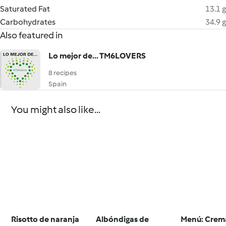
Saturated Fat
13.1 g
Carbohydrates
34.9 g
Also featured in
Lo mejor de... TM6LOVERS
8 recipes
Spain
You might also like...
Risotto de naranja
Albóndigas de
Menú: Crem