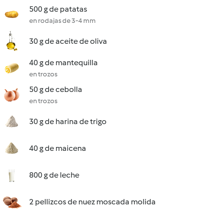
500 g de patatas
en rodajas de 3-4 mm
30 g de aceite de oliva
40 g de mantequilla
en trozos
50 g de cebolla
en trozos
30 g de harina de trigo
40 g de maicena
800 g de leche
2 pellizcos de nuez moscada molida