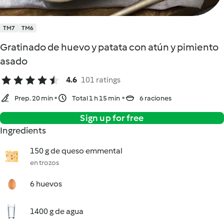
TM7
TM6
Gratinado de huevo y patata con atún y pimiento
asado
4.6
101 ratings
Prep. 20 min
Total 1 h 15 min
6 raciones
Sign up for free
Ingredients
150 g de queso emmental
en trozos
6 huevos
1400 g de agua