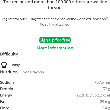
This recipe and more than 100 000 others are waiting
for you!
Register for our 30-day free trial and discover the world of Cookidoo®.
No strings attached.
Sign up for free
More information
Difficulty
easy
Nutrition
per 1 ración
Sodium
707.5 mg
Protein
31 g
Energy
2226 kJ / 532.2 kcal
Fat
29.6 g
Fibre
3.4 g