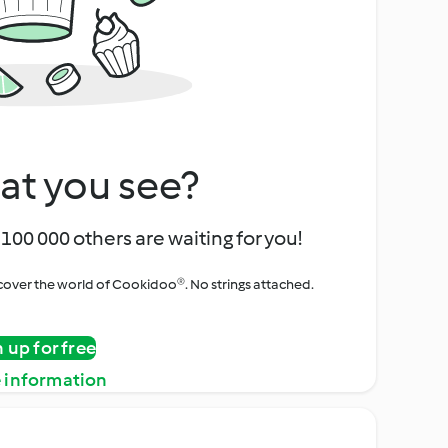
at you see?
100 000 others are waiting for you!
iscover the world of Cookidoo®. No strings attached.
n up for free
 information