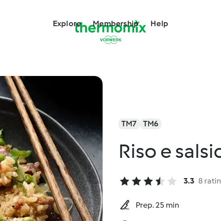
Explore
Membership
Help
TM7
TM6
Riso e sals
3.3
8 rati
Prep. 25 min