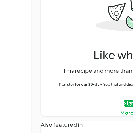
Like wh
This recipe and more than 
Register for our 30-day free trial and d
Sig
More
Also featured in