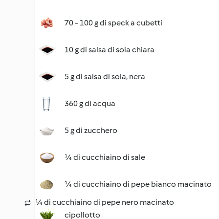
70 - 100 g di speck a cubetti
10 g di salsa di soia chiara
5 g di salsa di soia, nera
360 g di acqua
5 g di zucchero
¼ di cucchiaino di sale
¼ di cucchiaino di pepe bianco macinato
¼ di cucchiaino di pepe nero macinato
cipollotto