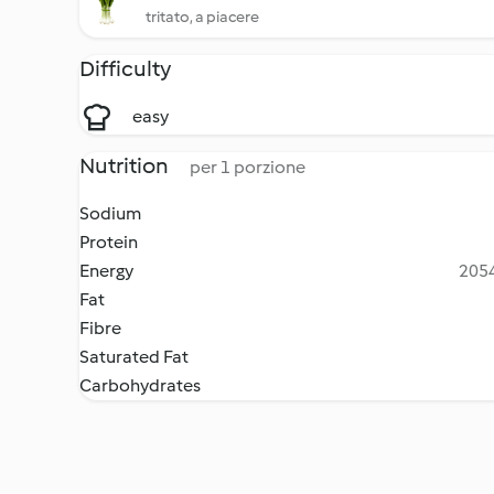
tritato, a piacere
Difficulty
easy
Nutrition
per 1 porzione
Sodium
Protein
Energy
2054
Fat
Fibre
Saturated Fat
Carbohydrates