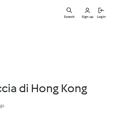
Skip
to
Search
Sign up
Login
main
content
iccia di Hong Kong
ngs