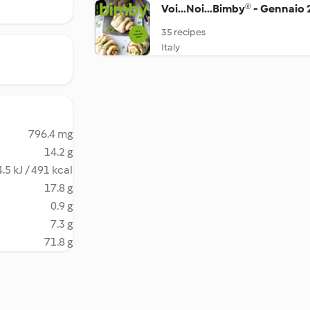
Voi...Noi...Bimby® - Gennaio
35 recipes
Italy
796.4 mg
14.2 g
.5 kJ / 491 kcal
17.8 g
0.9 g
7.3 g
71.8 g