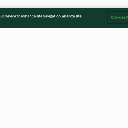
our device to enhance site navigation, analyze site
Cookies S
e formaggio
Pollo arrosto con verdure
Verzata con pun
salamelle a Cot
2.8
(6)
4.7
(9)