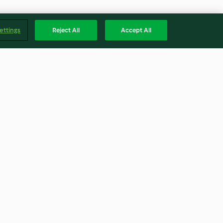
ettings
Reject All
Accept All
tine e
Zuppa di funghi e tacchino con
tura Lenta
verdure
4.0
(5)