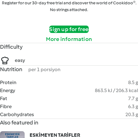
Register for our 30-day free trial and discover the world of Cookidoo®.
No strings attached.
Sign up for free
More information
Difficulty
easy
Nutrition
per 1 porsiyon
Protein
8.5 g
Energy
863.5 kJ / 206.3 kcal
Fat
7.7 g
Fibre
6.3 g
Carbohydrates
20.3 g
Also featured in
ESKİMEYEN TARİFLER