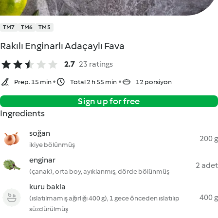
TM7
TM6
TM5
Rakılı Enginarlı Adaçaylı Fava
2.7
23 ratings
Prep. 15 min
Total 2 h 55 min
12 porsiyon
Sign up for free
Ingredients
soğan
200 g
ikiye bölünmüş
enginar
2 adet
(çanak), orta boy, ayıklanmış, dörde bölünmüş
kuru bakla
400 g
(ıslatılmamış ağırlığı 400 g), 1 gece önceden ıslatılıp
süzdürülmüş