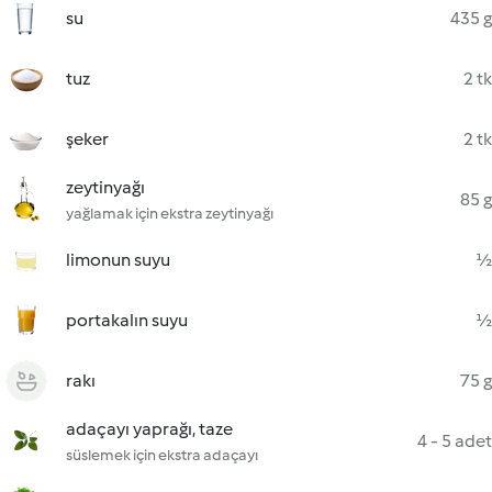
su
435 g
tuz
2 tk
şeker
2 tk
zeytinyağı
85 g
yağlamak için ekstra zeytinyağı
limonun suyu
½
portakalın suyu
½
rakı
75 g
adaçayı yaprağı, taze
4 - 5 adet
süslemek için ekstra adaçayı