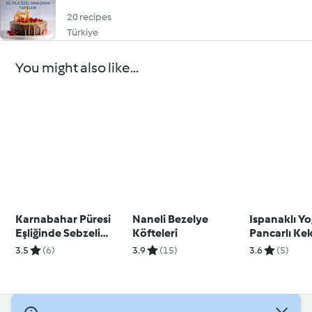
20 recipes
Türkiye
You might also like...
Karnabahar Püresi
Naneli Bezelye
Ispanaklı Yo
Eşliğinde Sebzeli
Köfteleri
Pancarlı Ke
Balık Fileto
3.5
(6)
3.9
(15)
3.6
(5)