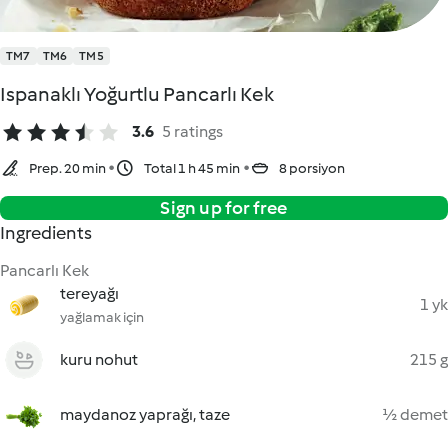
TM7
TM6
TM5
Ispanaklı Yoğurtlu Pancarlı Kek
3.6
5 ratings
Prep. 20 min
Total 1 h 45 min
8 porsiyon
Sign up for free
Ingredients
Pancarlı Kek
tereyağı
1 yk
yağlamak için
kuru nohut
215 g
maydanoz yaprağı, taze
½ demet