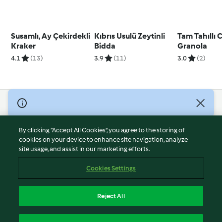
Susamlı, Ay Çekirdekli
Kıbrıs Usulü Zeytinli
Tam Tahıllı C
Kraker
Bidda
Granola
4.1
(13)
3.9
(11)
3.0
(2)
© Copyright 2026
Terms of Service
By clicking “Accept All Cookies”, you agree to the storing of
Privacy Policy
cookies on your device to enhance site navigation, analyze
site usage, and assist in our marketing efforts.
Disclaimer
Imprint
Cookies Settings
Cookies
Report Content
Reject All
Withdraw Contract