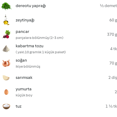
dereotu yaprağı
½ demet
zeytinyağı
60 g
pancar
370 g
parçalara bölünmüş (2-3 cm)
kabartma tozu
4 tk
( yakl.10 gramlık 1 küçük paket)
soğan
70 g
ikiye bölünmüş
sarımsak
2 diş
yumurta
2
küçük boy
tuz
1 ½ tk