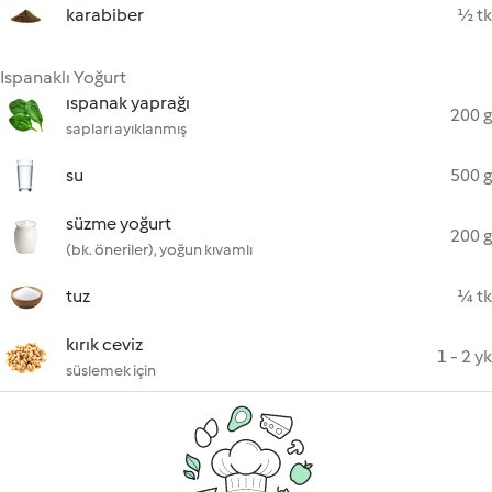
karabiber
½ tk
Ispanaklı Yoğurt
ıspanak yaprağı
200 g
sapları ayıklanmış
su
500 g
süzme yoğurt
200 g
(bk. öneriler), yoğun kıvamlı
tuz
¼ tk
kırık ceviz
1 - 2 yk
süslemek için