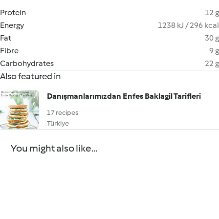
Protein
12 g
Energy
1238 kJ / 296 kcal
Fat
30 g
Fibre
9 g
Carbohydrates
22 g
Also featured in
Danışmanlarımızdan Enfes Baklagil Tarifleri
17 recipes
Türkiye
You might also like...