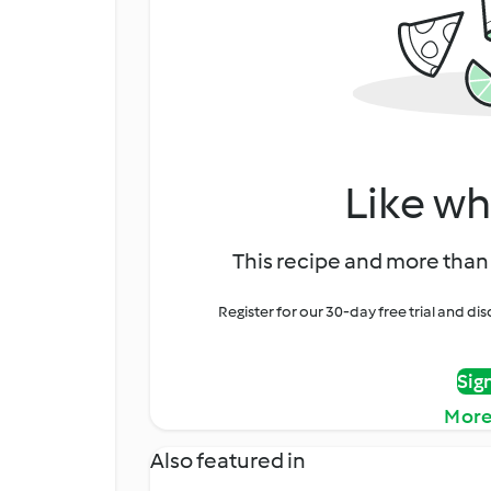
Like wh
This recipe and more than 
Register for our 30-day free trial and d
Sig
More
Also featured in