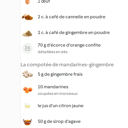
1 œuf
2 c. à café de cannelle en poudre
2 c. à café de gingembre en poudre
70 g d'écorce d'orange confite
détaillées en dés
La compotée de mandarines-gingembre
5 g de gingembre frais
10 mandarines
coupées en morceaux
le jus d'un citron jaune
50 g de sirop d'agave