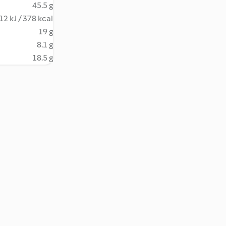
45.5 g
12 kJ / 378 kcal
19 g
8.1 g
18.5 g