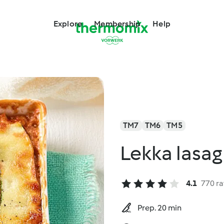
Explore
Membership
Help
TM7
TM6
TM5
Lekka lasag
4.1
770 ra
Prep. 20 min