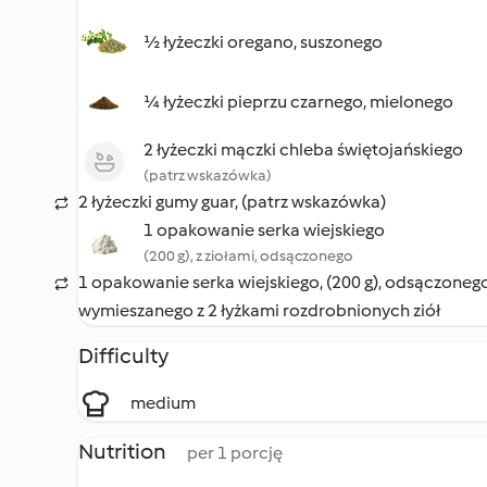
½ łyżeczki oregano, suszonego
¼ łyżeczki pieprzu czarnego, mielonego
2 łyżeczki mączki chleba świętojańskiego
(patrz wskazówka)
2 łyżeczki gumy guar, (patrz wskazówka)
1 opakowanie serka wiejskiego
(200 g), z ziołami, odsączonego
1 opakowanie serka wiejskiego, (200 g), odsączonego
wymieszanego z 2 łyżkami rozdrobnionych ziół
Difficulty
medium
Nutrition
per 1 porcję