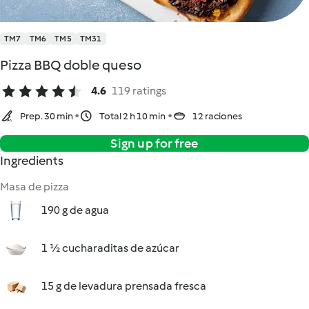
TM7
TM6
TM5
TM31
Pizza BBQ doble queso
4.6
119 ratings
Prep. 30 min
Total 2 h 10 min
12 raciones
Sign up for free
Ingredients
Masa de pizza
190 g de agua
1 ½ cucharaditas de azúcar
15 g de levadura prensada fresca