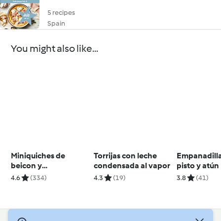
5 recipes
Spain
You might also like...
Miniquiches de
Torrijas con leche
Empanadill
beicon y
condensada al vapor
pisto y atún
champiñones
4.6
(334)
4.3
(19)
3.8
(41)