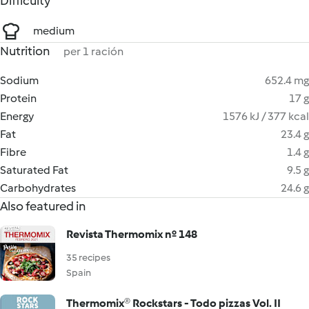
Difficulty
medium
Nutrition
per 1 ración
Sodium
652.4 mg
Protein
17 g
Energy
1576 kJ / 377 kcal
Fat
23.4 g
Fibre
1.4 g
Saturated Fat
9.5 g
Carbohydrates
24.6 g
Also featured in
Revista Thermomix nº 148
35 recipes
Spain
Thermomix® Rockstars - Todo pizzas Vol. II